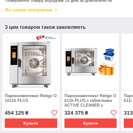
Повернення товару впродовж 14 днів за домовленістю
Всі умови повернення
З цим товаром також замовляють
Пароконвектомат Retigo O
Пароконвектомат Retigo O
Паро
1011b PLUS
611b PLUS з таблетками
611i
ACTIVE CLEANER у
подарунок
454 125
324 375
313
₴
₴
Купити
Купити