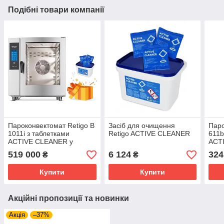
Подібні товари компанії
Пароконвектомат Retigo B
Засіб для очищення
Паро
1011i з таблетками
Retigo ACTIVE CLEANER
611b
ACTIVE CLEANER у
ACT
подарунок
пода
519 000
6 124
324
₴
₴
Купити
Купити
Акційні пропозиції та новинки
Акція
–37%