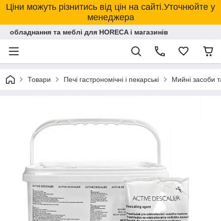
Ціни можуть різнитись від цін на сайті.Уточнюйте у
менеджера
обладнання та меблі для HORECA і магазинів
Товари
Печі гастрономічні і пекарські
Мийні засоби т