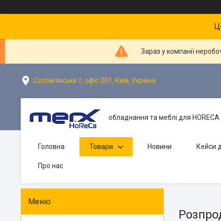
Ц
Зараз у компанії неробо
Солом'янська 1, офіс 301, Київ, Україна
обладнання та меблі для HORECA 
Головна
Товари
Новини
Кейси д
Про нас
Розпро