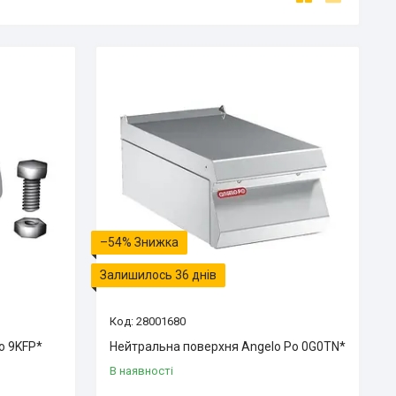
–54%
Залишилось 36 днів
28001680
o 9KFP*
Нейтральна поверхня Angelo Po 0G0TN*
В наявності