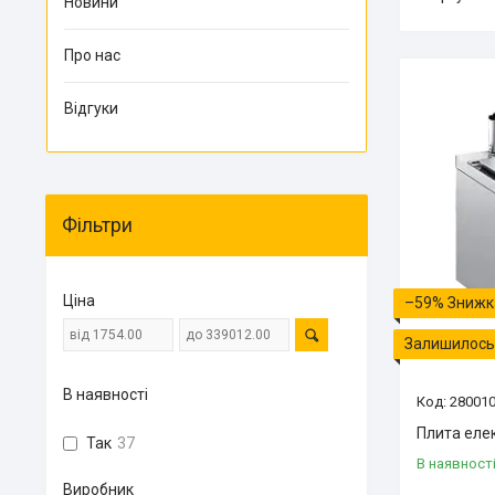
Новини
Про нас
Відгуки
Фільтри
Ціна
–59%
Залишилось 
В наявності
28001
Плита еле
Так
37
В наявност
Виробник