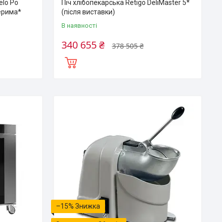
lo Po
Піч хлібопекарська Retigo DeliMaster 5*
верима*
(після виставки)
В наявності
340 655 ₴
378 505 ₴
–15%