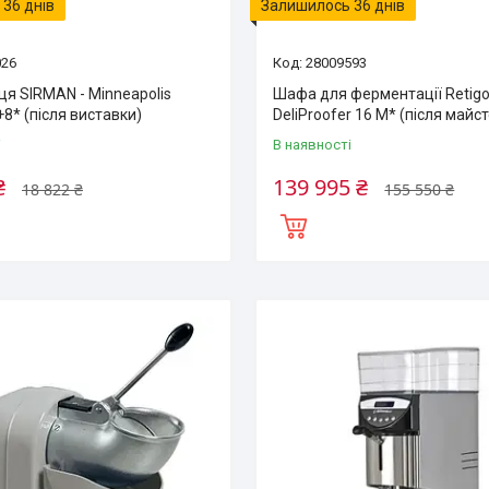
36 днів
Залишилось 36 днів
026
28009593
я SIRMAN - Minneapolis
Шафа для ферментації Retig
+8* (після виставки)
DeliProofer 16 M* (після майст
і
В наявності
₴
139 995 ₴
18 822 ₴
155 550 ₴