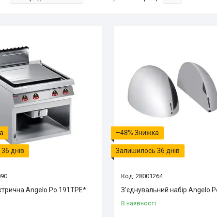
–48%
36 днів
Залишилось 36 днів
090
28001264
ктрична Angelo Po 191TPE*
З'єднувальний набір Angelo P
і
В наявності