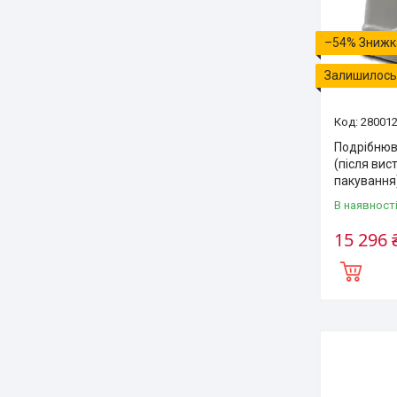
–54%
Залишилось 
28001
Подрібнюв
(після вис
пакування
В наявност
15 296 