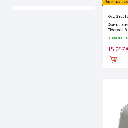
Залишилось 
28001
Фритюрниц
Еldorado 8
В наявност
15 057 