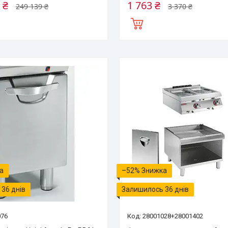
 ₴
1 763 ₴
249 139 ₴
3 370 ₴
–52%
36 днів
Залишилось 36 днів
076
28001028+28001402