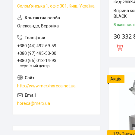
28009
Солом'янська 1, офіс 301, Київ, Україна
Вітрина к
BLACK
В наявност
Олександр, Вероніка
30 332 
+380 (44) 492-69-59
+380 (97) 495-53-00
+380 (66) 013-14-93
сервісний центр
Акція
http://www.merxhoreca.net.ua
horeca@merx.ua
–15%