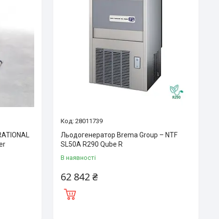
28011739
 RATIONAL
Льодогенератор Brema Group – NTF
er
SL50A R290 Qube R
В наявності
62 842 ₴