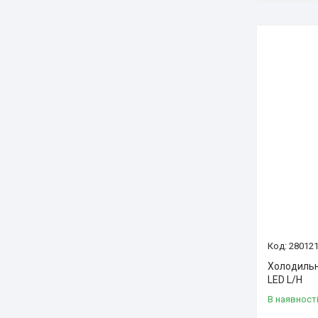
28012
Холодильн
LED L/H
В наявност