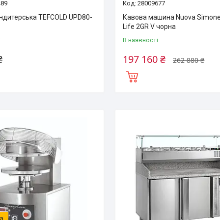
489
28009677
ондитерська TEFCOLD UPD80-
Кавова машина Nuova Simonell
Life 2GR V чорна
і
В наявності
₴
197 160 ₴
262 880 ₴