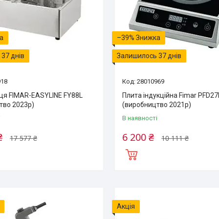
–39%
37 днів
Залишилось 37 днів
918
28010969
я FIMAR-EASYLINE FY88L
Плита індукційна Fimar PFD2
тво 2023р)
(виробництво 2021р)
і
В наявності
₴
6 200 ₴
17 577 ₴
10 111 ₴
Акція