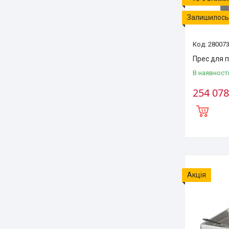
Залишилось 
28007
Прес для 
В наявност
254 078
Акція