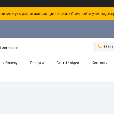
іни можуть різнитись від цін на сайті.Уточнюйте у менедже
+380 (
і магазинів
ля бізнесу
Послуги
Статті / відео
Контакти
а