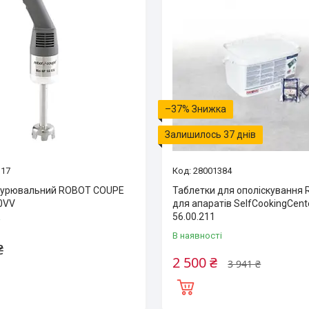
–37%
Залишилось 37 днів
317
28001384
нурювальний ROBOT COUPE
Таблетки для ополіскування
0VV
для апаратів SelfCookingCent
56.00.211
і
В наявності
₴
2 500 ₴
3 941 ₴