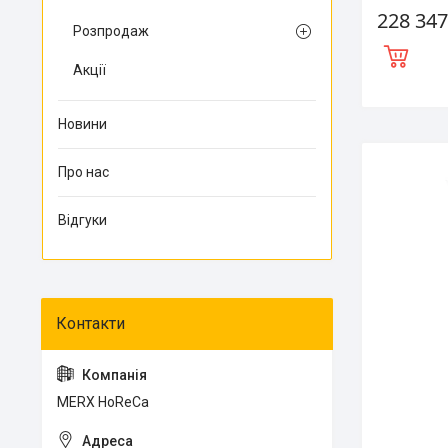
228 347
Розпродаж
Акції
Новини
Про нас
Відгуки
MERX HoReCa