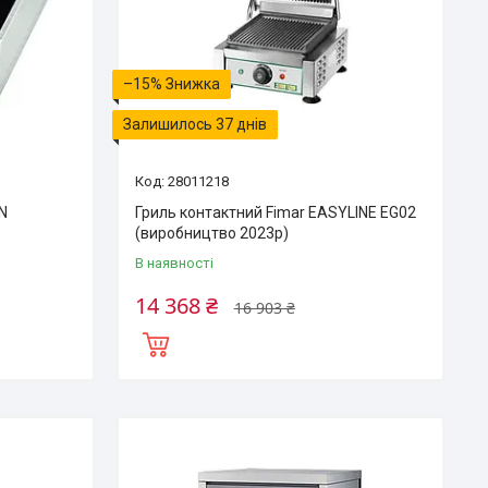
–15%
Залишилось 37 днів
28011218
7N
Гриль контактний Fimar EASYLINE EG02
(виробництво 2023р)
В наявності
14 368 ₴
16 903 ₴