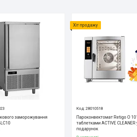
Хіт продажу
923
28010518
кового заморожування
Пароконвектомат Retigo O 101
BLC10
таблетками ACTIVE CLEANER 
подарунок
і