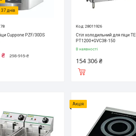
37 днів
378
28011926
піци Cuppone PZF/30DS
Стіл холодильний для піци T
PT1200+GVC38-150
і
В наявності
 ₴
298 915 ₴
154 306 ₴
Акція