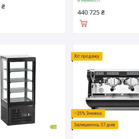
В наявності
 ₴
440 725 ₴
Хіт продажу
–25%
Залишилось 37 днів