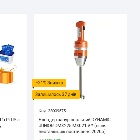
–31%
Залишилось 37 днів
28009575
1i PLUS з
Блендер занурювальний DYNAMIC
у
JUNIOR DMX225 MX021.V * (після
виставки, рік постачання 2020р)