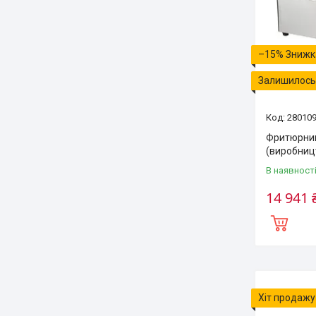
–15%
Залишилось 
28010
Фритюрниц
(виробниц
В наявност
14 941 
Хіт продажу