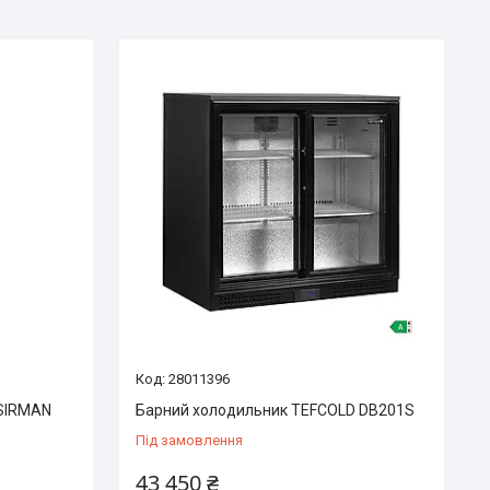
28011396
 SIRMAN
Барний холодильник TEFCOLD DB201S
Під замовлення
43 450 ₴