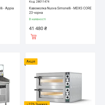
28011474
i - Appia
Кавомолка Nuova Simonelli - MDXS CORE
23 чорна
В наявності
41 480 ₴
Акція
–15%