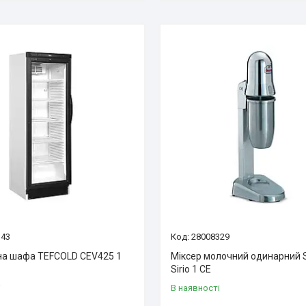
143
28008329
а шафа TEFCOLD CEV425 1
Міксер молочний одинарний
Sirio 1 CE
і
В наявності