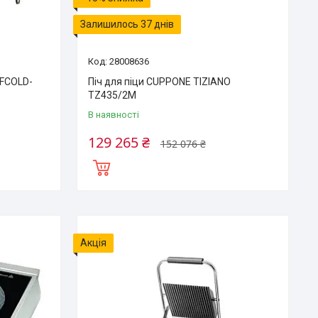
Залишилось 37 днів
28008636
EFCOLD-
Піч для піци CUPPONE TIZIANO
TZ435/2M
В наявності
129 265 ₴
152 076 ₴
Акція