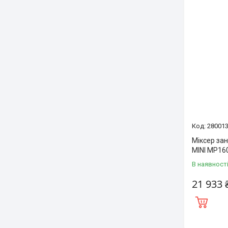
28001
Міксер за
MINI MP16
В наявност
21 933 