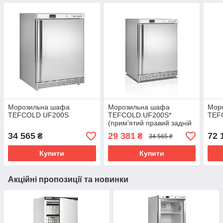
Морозильна шафа
Морозильна шафа
Мор
TEFCOLD UF200S
TEFCOLD UF200S*
TEF
(прим'ятий правий задній
ріг)
34 565
29 381
72 
₴
₴
34 565 ₴
Купити
Купити
Акційні пропозиції та новинки