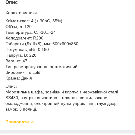
Опис
Характеристики:
Клімат-клас: 4 (+ 30
о
С, 65%)
Об'єм, л: 120
Температура, С: -10...-24
Холодоагент: R290
Габарити (ДхШхВ), мм: 600x600x850
Потужність, кВт: 0,180
Напруга, В: 220
Вага, кг: 47
Тип розморожування: автоматичний
Виробник: Tefcold
Країна: Данія
Опис:
Морозильна шафа, зовнішній корпус з нержавіючої сталі
SS430, внутрішня частина – пластик, вентильоване
охолодження, електронний пульт управління, глухі двері,
замок, 3 полиці.
Приховати