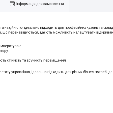
Інформація для замовлення
а надійністю, ідеально підходить для професійних кухонь та скла
ері, що перенавішуються, даєють можливість налаштувати відкрива
емпературою.
стору.
ть стійкість та зручність переміщення.
стоту управління, ідеально підходить для різних бізнес-потреб, де