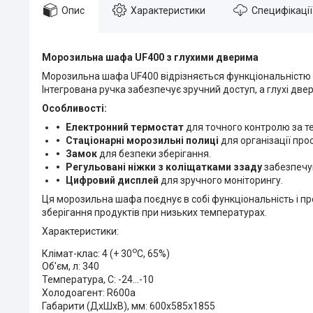
Опис
Характеристики
Специфікації
Морозильна шафа UF400 з глухими дверима
Морозильна шафа UF400 відрізняється функціональністю т
Інтегрована ручка забезпечує зручний доступ, а глухі дв
Особливості:
Електронний термостат
для точного контролю за т
Стаціонарні морозильні полиці
для організації про
Замок
для безпеки зберігання.
Регульовані ніжки з коліщатками ззаду
забезпечую
Цифровий дисплей
для зручного моніторингу.
Ця морозильна шафа поєднує в собі функціональність і про
зберігання продуктів при низьких температурах.
Характеристики:
о
Клімат-клас: 4 (+ 30
С, 65%)
Об'єм, л: 340
Температура, С: -24...-10
Холодоагент: R600a
Габарити (ДхШхВ), мм: 600x585x1855