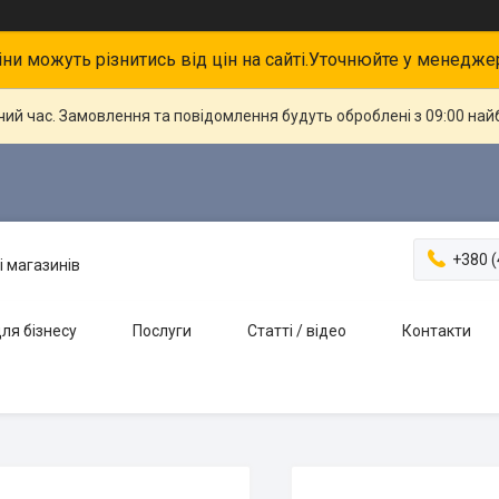
іни можуть різнитись від цін на сайті.Уточнюйте у менедже
чий час. Замовлення та повідомлення будуть оброблені з 09:00 най
+380 (
і магазинів
ля бізнесу
Послуги
Статті / відео
Контакти