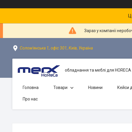
Ц
Зараз у компанії неробо
Солом'янська 1, офіс 301, Київ, Україна
обладнання та меблі для HORECA 
Головна
Товари
Новини
Кейси д
Про нас