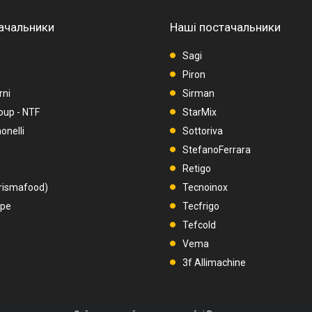
ачальники
Наші постачальники
Sagi
Piron
rni
Sirman
oup - NTF
StarMix
nelli
Sottoriva
StefanoFerrara
Retigo
rismafood)
Tecnoinox
upe
Tecfrigo
Tefcold
Vema
3f Allimachine