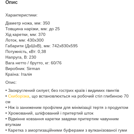
Опис
Характеристики:
Діаметр ножа, мм: 350
Товщина нарізки, мм: до 25
Хід каретки, мм: 370
Лоток, мм: 430x300
Габарити (ДхШхВ), мм: 742х830х595
Потужність, кВт: 0,38
Напруга, В: 230
Вага нетто / брутто, кг: 60/76
Виробник: Sirman
Країна: Італія
Опис:
• Заокруглений силует, без гострих країв і видимих гвинтів
•
Скиборізка
, що встановлюється на робочий стіл глибиною 70
см
• Ніж із заниженим профілем для мінімізації тертя з продуктом
• Хромований, шліфований і притертий шток
• Відмінне ковзання каретки завдяки притертим чавунним
втулкам
• Каретка з амортизаційними буферами з вулканізованої гуми