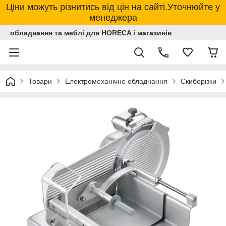
Ціни можуть різнитись від цін на сайті.Уточнюйте у
менеджера
обладнання та меблі для HORECA і магазинів
Товари
Електромеханічне обладнання
Скиборізки