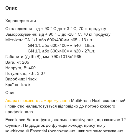
Опис
Характеристики:
Охолодження: від + 90 ° C до + 3 ° С, 70 кг продукту
Заморожування: від + 90 ° C до -18 ° С, 70 кг продукту
Місткість: GN 1/1 або 600х400мм h65 - 13 шт.
GN 1/1 або 600х400мм h40 - 18шт.
GN 1/1 або 600х400мм h20 - 27шт.
Габарити (ДхШхВ), мм: 790x1015x1965
Вага, кг: 205
Напруга, В: 400
Потужність, кВт: 3,07
Виробник: Irinox
Країна: Італія
Опис:
Апарат шокового заморожування
MultiFresh Next, екологічний
і повністю налаштовується відповідно до потреб кожного
професіонала.
Excellence Багатофункціональна конфігурація, що включає 12
функцій. На додаток до функцій холоду, присутніх у
конфігурації Essential (охолодження, швидке заморожування,