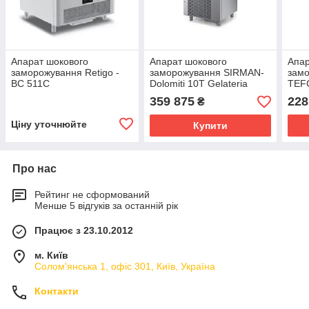
Апарат шокового
Апарат шокового
Апар
заморожування Retigo -
заморожування SIRMAN-
зам
BC 511C
Dolomiti 10T Gelateria
TEF
R290
359 875
228
₴
Ціну уточнюйте
Купити
Про нас
Рейтинг не сформований
Менше 5 відгуків за останній рік
Працює з 23.10.2012
м. Київ
Солом'янська 1, офіс 301, Київ, Україна
Контакти