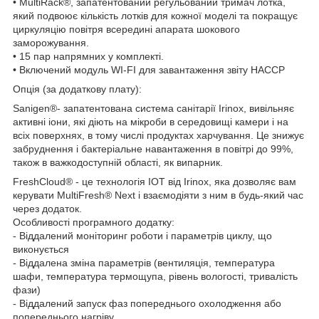
• MultiRack®, запатентований регульований тримач лотка,
який подвоює кількість лотків для кожної моделі та покращує
циркуляцію повітря всередині апарата шокового
заморожування.
• 15 пар напрямних у комплекті.
• Включений модуль WI-FI для завантаження звіту HACCP
Опція (за додаткову плату):
Sanigen®- запатентована система санітарії Irinox, вивільняє
активні іони, які діють на мікроби в середовищі камери і на
всіх поверхнях, в тому числі продуктах харчування. Це знижує
забруднення і бактеріальне навантаження в повітрі до 99%,
також в важкодоступній області, як випарник.
FreshCloud® - це технологія IOT від Irinox, яка дозволяє вам
керувати MultiFresh® Next і взаємодіяти з ним в будь-який час
через додаток.
Особливості програмного додатку:
- Віддалений моніторинг роботи і параметрів циклу, що
виконується
- Віддалена зміна параметрів (вентиляція, температура
шафи, температура термощупа, рівень вологості, тривалість
фази)
- Віддалений запуск фаз попереднього охолодження або
попереднього нагріву