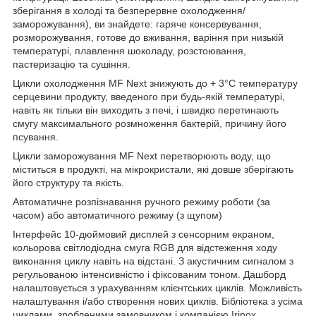
зберігання в холоді та безперервне охолодження/
заморожування), ви знайдете: гаряче консервування,
розморожування, готове до вживання, варіння при низькій
температурі, плавлення шоколаду, розстоювання,
пастеризацію та сушіння.
Цикли охолодження MF Next знижують до + 3°C температуру
серцевини продукту, введеного при будь-якій температурі,
навіть як тільки він виходить з печі, і швидко перетинають
смугу максимального розмноження бактерій, причину його
псування.
Цикли заморожування MF Next перетворюють воду, що
міститься в продукті, на мікрокристали, які довше зберігають
його структуру та якість.
Автоматичне розпізнавання ручного режиму роботи (за
часом) або автоматичного режиму (з щупом)
Інтерфейс 10-дюймовий дисплей з сенсорним екраном,
кольорова світлодіодна смуга RGB для відстеження ходу
виконання циклу навіть на відстані. З акустичним сигналом з
регульованою інтенсивністю і фіксованим тоном. Дашборд
налаштовується з урахуванням клієнтських циклів. Можливість
налаштування і/або створення нових циклів. Бібліотека з усіма
циклами, зробленими замовником і компанією Irinox.