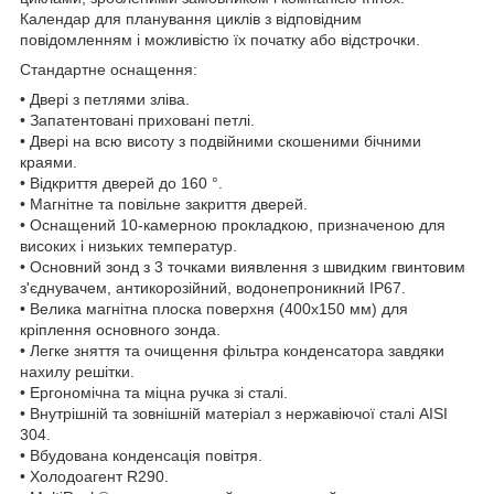
Календар для планування циклів з відповідним
повідомленням і можливістю їх початку або відстрочки.
Стандартне оснащення:
• Двері з петлями зліва.
• Запатентовані приховані петлі.
• Двері на всю висоту з подвійними скошеними бічними
краями.
• Відкриття дверей до 160 °.
• Магнітне та повільне закриття дверей.
• Оснащений 10-камерною прокладкою, призначеною для
високих і низьких температур.
• Основний зонд з 3 точками виявлення з швидким гвинтовим
з'єднувачем, антикорозійний, водонепроникний IP67.
• Велика магнітна плоска поверхня (400x150 мм) для
кріплення основного зонда.
• Легке зняття та очищення фільтра конденсатора завдяки
нахилу решітки.
• Ергономічна та міцна ручка зі сталі.
• Внутрішній та зовнішній матеріал з нержавіючої сталі AISI
304.
• Вбудована конденсація повітря.
• Холодоагент R290.