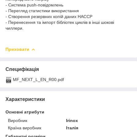
- Система push-повідомлень
- Перегляд статистики використання
- Створення резервних копій даних HACCP
- Перенесення та імпорт бібліотек циклів в інші шокові
чиллери.
Приховати
Специфікація
MF_NEXT_L_EN_R00.pdf
Характеристики
Основні атрибути
Виробник
Irinox
Країна виробник
Італія
Габаритні розміри