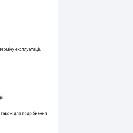
ерміну експлуатації.
ї.
й також для подрібнення