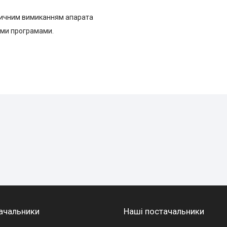
атичним вимиканням апарата
чими програмами.
ачальники
Наші постачальники