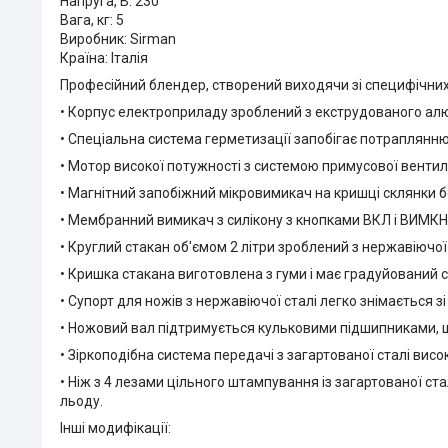
Напруга, В: 230
Вага, кг: 5
Виробник: Sirman
Країна: Італія
Професійний блендер, створений виходячи зі специфічних 
• Корпус електроприладу зроблений з екструдованого алю
• Спеціальна система герметизації запобігає потраплянн
• Мотор високої потужності з системою примусової вентил
• Магнітний запобіжний мікровимикач на кришці склянки 
• Мембранний вимикач з силікону з кнопками ВКЛ і ВИМКН
• Круглий стакан об'ємом 2 літри зроблений з нержавіючої 
• Кришка стакана виготовлена з гуми і має градуйований с
• Супорт для ножів з нержавіючої сталі легко знімається 
• Ножовий вал підтримується кульковими підшипниками, що
• Зіркоподібна система передачі з загартованої сталі висок
• Ніж з 4 лезами цільного штампування із загартованої с
льоду.
Інші модифікації: