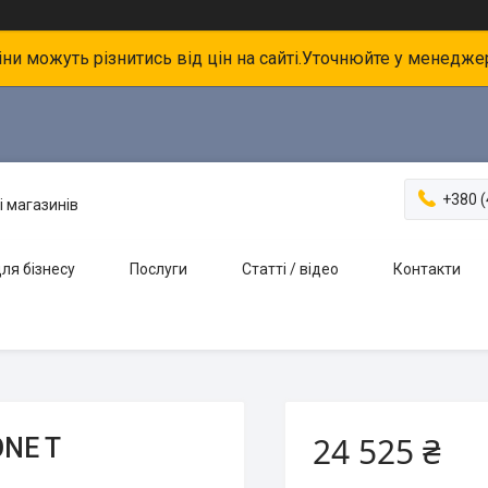
іни можуть різнитись від цін на сайті.Уточнюйте у менедже
+380 (
і магазинів
ля бізнесу
Послуги
Статті / відео
Контакти
24 525 ₴
ONE T