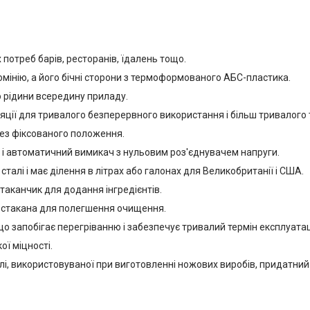
потреб барів, ресторанів, їдалень тощо.
мінію, а його бічні сторони з термоформованого АБС-пластика.
ю рідини всередину приладу.
яції для тривалого безперервного використання і більш тривалого т
без фіксованого положення.
 і автоматичний вимикач з нульовим роз'єднувачем напруги.
сталі і має ділення в літрах або галонах для Великобританії і США.
таканчик для додання інгредієнтів.
зі стакана для полегшення очищення.
 запобігає перегріванню і забезпечує тривалий термін експлуатаці
ої міцності.
талі, використовуваної при виготовленні ножових виробів, придатни