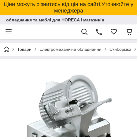
Ціни можуть різнитись від цін на сайті.Уточнюйте у
менеджера
обладнання та меблі для HORECA і магазинів
Товари
Електромеханічне обладнання
Скиборізки