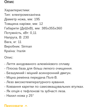
Опис
Характеристики:
Тип: електромеханічна
Діаметр ножа, мм: 195
Товщина нарізки, мм: 12
Габарити (ДхШхВ), мм: 385х355х360
Потужність, кВт: 0,11
Напруга, В: 230
Вага, кг: 11
Виробник: Sirman
Країна: Італія
Опис:
- Лиття анодованого алюмінієвого сплаву.
- Плоска база для більш легкого очищення.
- Безшумний і міцний асинхронний двигун.
- Міцна ремінна передача Полі-В.
- Лезо високотемпературного кування.
- Ковзання каретки по самозмащувальних втулках.
- Як опція є тефлонові та зубчасті леза.
- Нахил ножа у 25°
Приховати