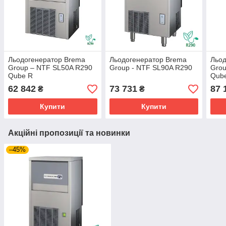
Льодогенератор Brema
Льодогенератор Brema
Льод
Group – NTF SL50A R290
Group - NTF SL90A R290
Grou
Qube R
Qub
62 842
73 731
87 
₴
₴
Купити
Купити
Акційні пропозиції та новинки
–45%