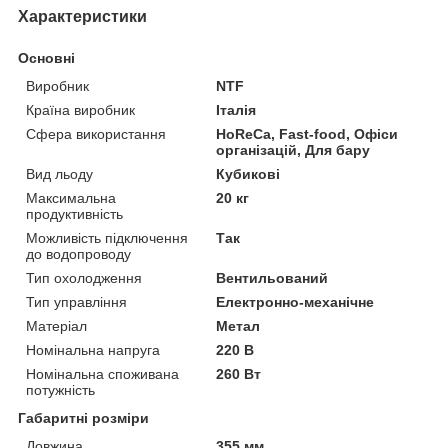
Характеристики
Основні
Виробник
NTF
Країна виробник
Італія
Сфера використання
HoReCa, Fast-food, Офіси
організацій, Для бару
Вид льоду
Кубикові
Максимальна
20 кг
продуктивність
Можливість підключення
Так
до водопроводу
Тип охолодження
Вентильований
Тип управління
Електронно-механічне
Матеріал
Метал
Номінальна напруга
220 В
Номінальна споживана
260 Вт
потужність
Габаритні розміри
Довжина
355 мм