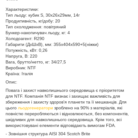
Характеристики:
Тип льоду: кубик S, 30x26x29мм, 14г
Продуктивність, кг/добу: 20
Тип охолодження: повітряний
Бункер-накопичувач льоду, кг: 4
Холодоагент: R290
Габарити (ДхШхВ), мм: 355x404x590+5(ніжки)
Потужність, кВт: 0,26
Напруга, В: 220
Вага, брутто/нетто, кг: 34/27,5
Виробник: NTF
Країна: Італія
Опис:
Повага і захист навколишнього середовища є пріоритетом
для NTF. Компанія NTF визнає і захищає важливість для
збереження і захисту здоров'я планети та її мешканців. Для
цього
льодогенератори
зроблено на 90% з матеріалів, які
повністю переробляються і відновлюються, без компонентів,
шкідливих для навколишнього середовища. Крім того, всі
використовувані елементи відповідають вимогам FDA.
- Зовнішня структура AISI 304 Scotch Brite