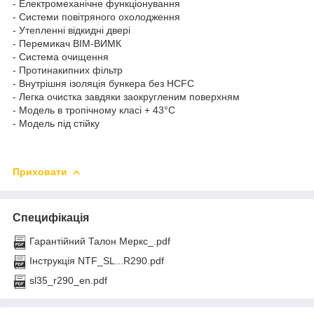
- Електромеханічне функціонування
- Системи повітряного охолодження
- Утепленні відкидні двері
- Перемикач ВІМ-ВИМК
- Система очищення
- Протинакипних фільтр
- Внутрішня ізоляція бункера без HCFC
- Легка очистка завдяки заокругленим поверхням
- Модель в тропічному класі + 43°C
- Модель під стійку
Приховати
Специфікація
Гарантійний Талон Меркс_.pdf
Інструкція NTF_SL...R290.pdf
sl35_r290_en.pdf