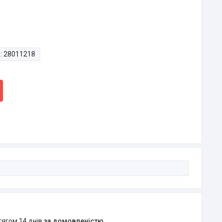
:
28011218
тягом 14 днів
за домовленістю