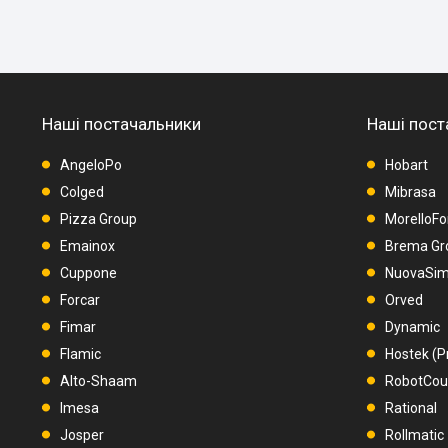
Наші постачальники
Наші пост
AngeloPo
Hobart
Colged
Mibrasa
Pizza Group
MorelloFo
Emainox
Brema Gr
Cuppone
NuovaSimo
Forcar
Orved
Fimar
Dynamic
Flamic
Hostek (P
Alto-Shaam
RobotCo
Imesa
Rational
Josper
Rollmatic