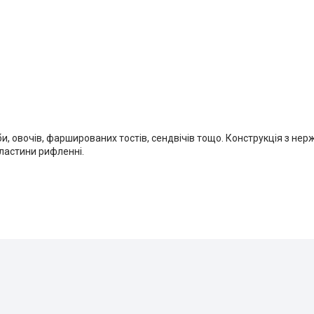
и, овочів, фаршированих тостів, сендвічів тощо. Конструкція з нерж
ластини рифленні.