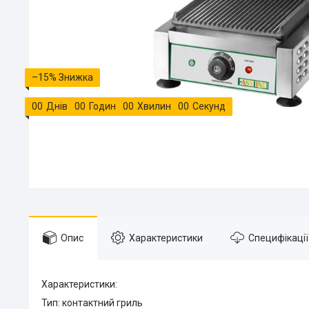
–15%
0
0
Днів
0
0
Годин
0
0
Хвилин
0
0
Секунд
Опис
Характеристики
Специфікації
Характеристики:
Тип: контактний гриль