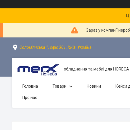
Ц
Зараз у компанії неро
Солом'янська 1, офіс 301, Київ, Україна
обладнання та меблі для HORECA 
Головна
Товари
Новини
Кейси д
Про нас