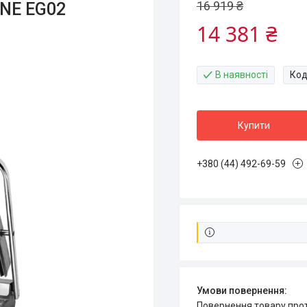
16 919 ₴
INE EG02
14 381 ₴
В наявності
Код
Купити
+380 (44) 492-69-59
повернення товару про