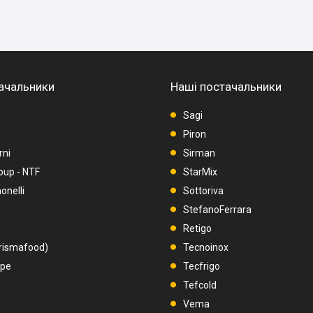
ачальники
Наші постачальники
Sagi
Piron
rni
Sirman
oup - NTF
StarMix
nelli
Sottoriva
StefanoFerrara
Retigo
rismafood)
Tecnoinox
upe
Tecfrigo
Tefcold
Vema