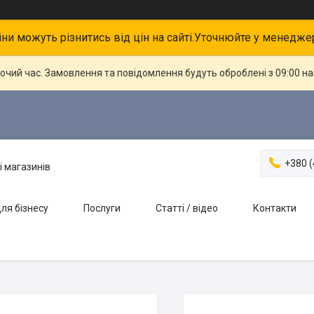
іни можуть різнитись від цін на сайті.Уточнюйте у менедже
бочий час. Замовлення та повідомлення будуть оброблені з 09:00 н
+380 (
і магазинів
ля бізнесу
Послуги
Статті / відео
Контакти