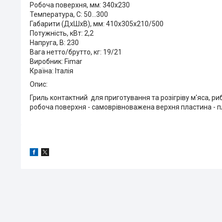
Робоча поверхня, мм: 340х230
Температура, С: 50…300
Габарити (ДхШхВ), мм: 410x305x210/500
Потужність, кВт: 2,2
Напруга, В: 230
Вага нетто/брутто, кг: 19/21
Виробник: Fimar
Країна: Італія
Опис:
Гриль контактний для приготування та розігріву м'яса, риб
робоча поверхня - самоврівноважена верхня пластина - п