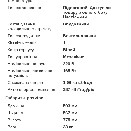
температура
Тип встановлення
Підлоговий, Доступ до
товару з одного боку,
Настільний
Розташування
Вбудований
холодильного агрегату
Тип охолодження
Вентильований
Кількість секцій
1
Колір корпусу
Білий
Тип управління
Механічне
Номінальна напруга
220 В
Номінальна споживана
165 Вт
потужність
Споживана енергія
1.06 квт/24год
Річне енергоспоживання
387 кВт*год/рік
Габаритні розміри
Довжина
503 мм
Ширина
567 мм
Висота
775 мм
Вага
33 кг