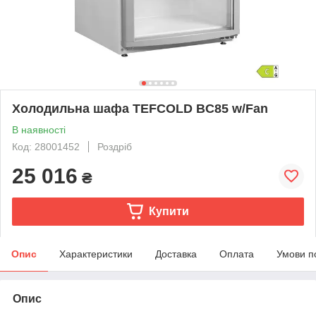
Холодильна шафа TEFCOLD BC85 w/Fan
В наявності
Код: 28001452
Роздріб
25 016
₴
Купити
Опис
Характеристики
Доставка
Оплата
Умови п
Опис