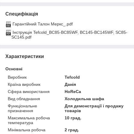
Специфікація
Гарантійний Талон Меркс_.pdf
Інструкція Tefcold_BC85-BC85WF, BC145-BC145WF, SC85-
SC145.pdf
Характеристики
Основні
Виробник
Tefcold
Країна виробник
Данія
Сфера використання
HoReCa
Вид обладнання
Холодильна шафа
Функціональне
Для демонстрації і продажу
призначення
товарів
Максимальна робоча
10 град.
температура
Мінімальна робоча
2 град.