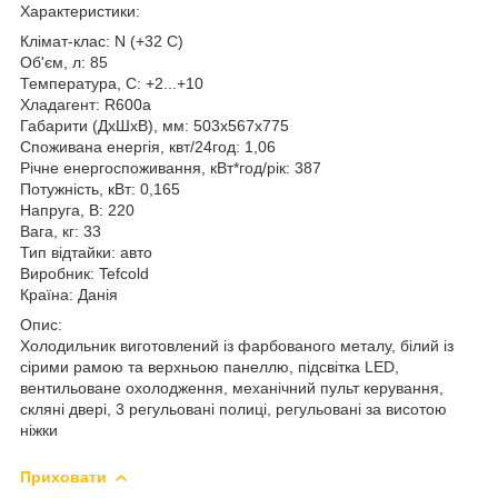
Характеристики:
Клімат-клас: N (+32 C)
Об'єм, л: 85
Температура, С: +2...+10
Хладагент: R600a
Габарити (ДхШхВ), мм: 503x567x775
Споживана енергія, квт/24год: 1,06
Річне енергоспоживання, кВт*год/рік: 387
Потужність, кВт: 0,165
Напруга, В: 220
Вага, кг: 33
Тип відтайки: авто
Виробник: Tefcold
Країна: Данія
Опис:
Холодильник виготовлений із фарбованого металу, білий із
сірими рамою та верхньою панеллю, підсвітка LED,
вентильоване охолодження, механічний пульт керування,
скляні двері, 3 регульовані полиці, регульовані за висотою
ніжки
Приховати