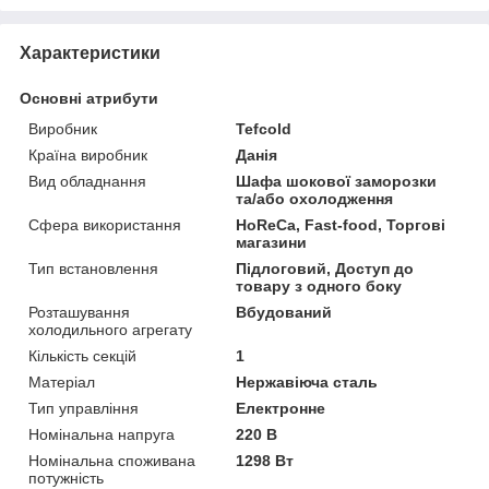
Характеристики
Основні атрибути
Виробник
Tefcold
Країна виробник
Данія
Вид обладнання
Шафа шокової заморозки
та/або охолодження
Сфера використання
HoReCa, Fast-food, Торгові
магазини
Тип встановлення
Підлоговий, Доступ до
товару з одного боку
Розташування
Вбудований
холодильного агрегату
Кількість секцій
1
Матеріал
Нержавіюча сталь
Тип управління
Електронне
Номінальна напруга
220 В
Номінальна споживана
1298 Вт
потужність