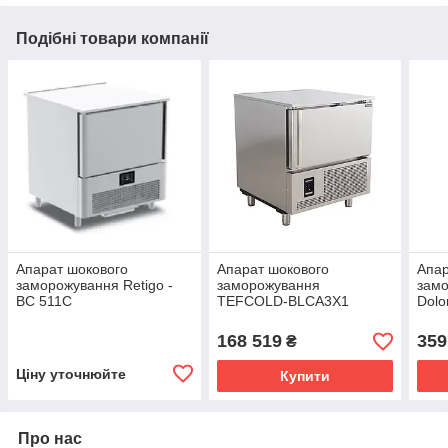
Подібні товари компанії
Апарат шокового
Апарат шокового
Апар
заморожування Retigo -
заморожування
зам
BC 511C
TEFCOLD-BLCA3X1
Dolo
R29
168 519
359
₴
Ціну уточнюйте
Купити
Про нас