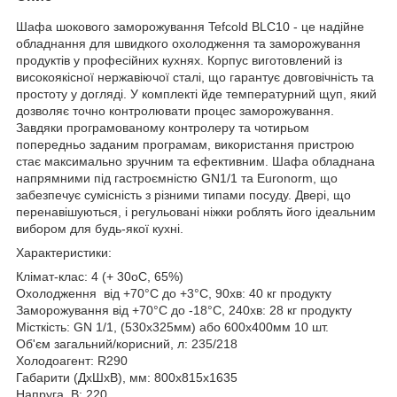
Шафа шокового заморожування Tefcold BLC10 - це надійне
обладнання для швидкого охолодження та заморожування
продуктів у професійних кухнях. Корпус виготовлений із
високоякісної нержавіючої сталі, що гарантує довговічність та
простоту у догляді. У комплекті йде температурний щуп, який
дозволяє точно контролювати процес заморожування.
Завдяки програмованому контролеру та чотирьом
попередньо заданим програмам, використання пристрою
стає максимально зручним та ефективним. Шафа обладнана
напрямними під гастроємністю GN1/1 та Euronorm, що
забезпечує сумісність з різними типами посуду. Двері, що
перенавішуються, і регульовані ніжки роблять його ідеальним
вибором для будь-якої кухні.
Характеристики:
Клімат-клас: 4 (+ 30
о
С, 65%)
Охолодження від +70°C до +3°С, 90хв: 40 кг продукту
Заморожування від +70°C до -18°С, 240хв: 28 кг продукту
Місткість: GN 1/1, (530х325мм) або 600х400мм 10 шт.
Об'єм загальний/корисний, л: 235/218
Холодоагент: R290
Габарити (ДхШхВ), мм: 800х815х1635
Напруга, В: 220