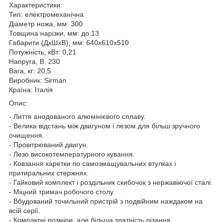
Характеристики:
Тип: електромеханічна
Діаметр ножа, мм: 300
Товщина нарізки, мм: до 13
Габарити (ДхШхВ), мм: 640х610х510
Потужність, кВт: 0,21
Напруга, В: 230
Вага, кг: 20,5
Виробник: Sirman
Країна: Італія
Опис:
- Лиття анодованого алюмінієвого сплаву.
- Велика відстань між двигуном і лезом для більш зручного
очищення.
- Провітрюваний двигун.
- Лезо високотемпературного кування.
- Ковзання каретки по самозмащувальних втулках і
притиральних стержнях.
- Гайковий комплект і роздільник скибочок з нержавіючої сталі.
- Міцний тримач робочого столу.
- Вбудований точильний пристрій з подвійним наждаком на
всій серії.
- Компактні розміри, але більша здатність різання.