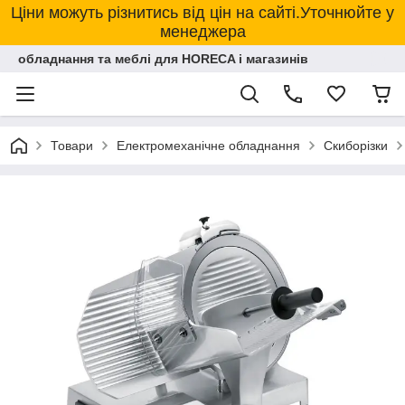
Ціни можуть різнитись від цін на сайті.Уточнюйте у
менеджера
обладнання та меблі для HORECA і магазинів
Товари
Електромеханічне обладнання
Скиборізки