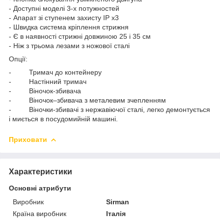
- Доступні моделі 3-х потужностей
- Апарат зі ступенем захисту IP x3
- Швидка система кріплення стрижня
- Є в наявності стрижні довжиною 25 і 35 см
- Ніж з трьома лезами з ножової сталі
Опції:
- Тримач до контейнеру
- Настінний тримач
- Віночок-збивача
- Віночок–збивача з металевим зчепленням
- Віночки-збивачі з нержавіючої сталі, легко демонтується
і миється в посудомийній машині.
Приховати
Характеристики
Основні атрибути
Виробник
Sirman
Країна виробник
Італія