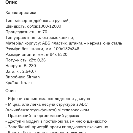
Опис
Характеристики:
Тип: міксер-подрібнювач ручний;
Швидкість, об/хв:1000-12000
Працездатність, л: 70
Тип управління: електромеханічне;
Матеріал корпусу: ABS пластик, штанга – нержавіюча сталь
Розміри без штанги, мм: 100х182х348
Розміри штанги, мм: ø 94x h320
Потужність, кВт: 0,36
Напруга, В: 230
Вага, кг: 2,5+0,7
Виробник: Sirman
Країна: Італія
Опис:
- Ефективна система охолодження двигуна
- Міцна, але легка несуча структура з АБС
(алкилбензолсульфоната) зі скловолокном
- Практичний та ергономічний держак
- Доступні моделі з постійною та змінною швидкістю
- Запобіжний пристрій проти випадкового включення
- Кнопка блокування увімкненого двигуна