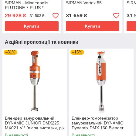
SIRMAN - Minneapolis
SIRMAN Vortex 55
SIRM
PLUTONE 7 PLUS *
(пошкоджене пакування)
29 928
31 659
31 
₴
₴
31 503 ₴
Купити
Купити
Акційні пропозиції та новинки
–31%
–15%
Блендер занурювальний
Блендер-гомогенізатор
DYNAMIC JUNIOR DMX225
занурювальний DYNAMIC
MX021.V * (після виставки, рік
Dynamix DMX 160 Blender
постачання 2020р)
MX100*
В наявності
В наявності