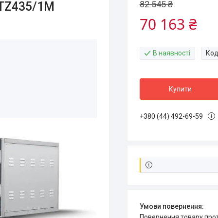
82 545 ₴
 TZ435/1M
70 163 ₴
В наявності
Код
Купити
+380 (44) 492-69-59
повернення товару про