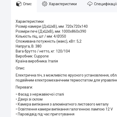
Опис
Характеристики
Специфікації
Характеристики:
Розмір камери (ДхШхВ), мм: 720х720х140
Розміри печі (ДхШхВ), мм: 1000х860х390
Кількість піц, шт / мм: 4/Ø350
Споживана потужність (макс), кВт: 5,2
Напруга, В: 380
Вага брутто / нетто, кг: 120/104
Виробник: Cuppone
Країна виробника: Італія
Опис:
Електрична піч, з можливістю ярусного установлення, об
подвійним електромеханічним термостатом для управлін
Переваги:
• Фасад з нержавіючої сталі
• Двері зі склом
• Камера випікання з алюмінатного листового металу
• Освітлення камери випікання галогенною лампою 12 V
• Паровідвід під час приготування