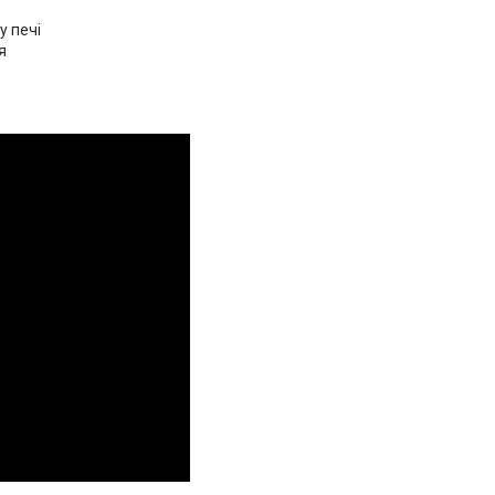
у печі
я