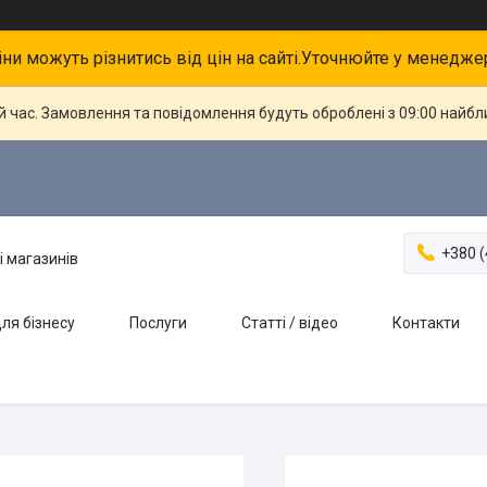
іни можуть різнитись від цін на сайті.Уточнюйте у менедже
й час. Замовлення та повідомлення будуть оброблені з 09:00 найбли
+380 (
і магазинів
ля бізнесу
Послуги
Статті / відео
Контакти