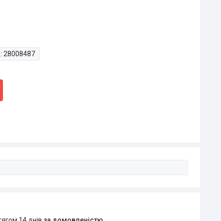
:
28008487
тягом 14 днів
за домовленістю