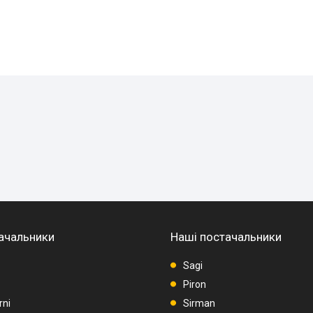
ачальники
Наші постачальники
Sagi
Piron
rni
Sirman