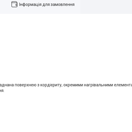
Інформація для замовлення
ладнана поверхнею з кордієриту, окремими нагрівальними елемента
ня.