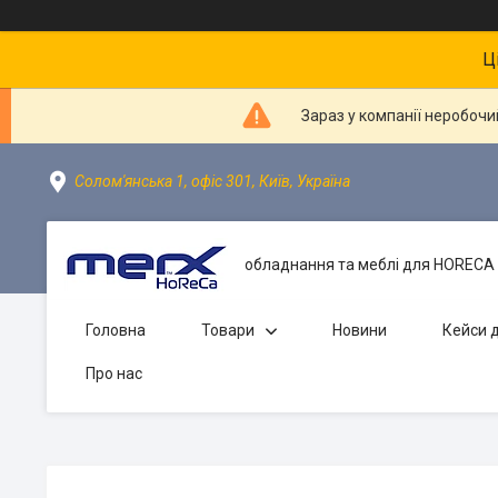
Ц
Зараз у компанії неробочи
Солом'янська 1, офіс 301, Київ, Україна
обладнання та меблі для HORECA 
Головна
Товари
Новини
Кейси д
Про нас