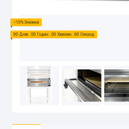
–15%
0
0
Днів
0
0
Годин
0
0
Хвилин
0
0
Секунд