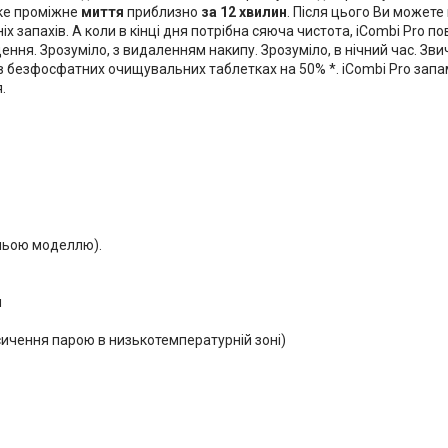
ке проміжне
миття
приблизно
за 12 хвилин
. Після цього Ви может
х запахів. А коли в кінці дня потрібна сяюча чистота, iCombi Pro п
ня. Зрозуміло, з видаленням накипу. Зрозуміло, в нічний час. Зви
 безфосфатних очищувальних таблетках на 50% *. iCombi Pro запам
.
дньою моделлю).
м
сичення парою в низькотемпературній зоні)