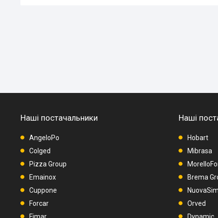
Наші постачальники
Наші пост
AngeloPo
Hobart
Colged
Mibrasa
Pizza Group
MorelloFo
Emainox
Brema Gr
Cuppone
NuovaSimo
Forcar
Orved
Fimar
Dynamic