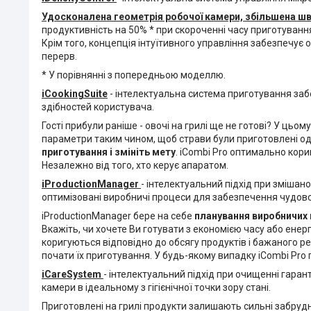
Удосконалена геометрія робочої камери, збільшена ш
продуктивність на 50% * при скороченні часу приготуванн
Крім того, концепція інтуїтивного управління забезпечує 
перерв.
* У порівнянні з попередньою моделлю.
iCookingSuite
- інтелектуальна система приготування заб
здібностей користувача.
Гості прибули раніше - овочі на грилі ще не готові? У цьо
параметри таким чином, щоб страви були приготовлені о
приготування і змініть мету
. iCombi Pro оптимально кори
Незалежно від того, хто керує апаратом.
iProductionManager
- інтелектуальний підхід при зміша
оптимізовані виробничі процеси для забезпечення чудово
iProductionManager бере на себе
планування виробничих 
Вкажіть, чи хочете Ви готувати з економією часу або ене
коригуються відповідно до обсягу продуктів і бажаного ре
почати їх приготування. У будь-якому випадку iCombi Pro п
iCareSystem
- інтелектуальний підхід при очищенні гаран
камери в ідеальному з гігієнічної точки зору стані.
Приготовлені на грилі продукти залишають сильні забрудн