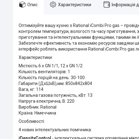
Опис
Характеристики
Інформація 
Оптимізуйте вашу кухню з Rational iCombi Pro gas – про
контролем температури, вологості та часу приготування
приготування та інтелектуальними функціями, такими як i
Забезпечте ефективність та економію ресурсів завдяки ш
інтерфейс роблять використання Rational iCombi Pro gas ле
Характеристики:
Місткість:6 х GN 1/1, 12 х GN 1/2
Кількість вентиляторів: 1
Кількість порцій на день: 30-100
Габарити (ДхШхВ),мм: 850х842х804
Вага, кг: 114
Загальна газова потужність, кВт: 13
Напруга електрична, В: 220
Виробник: Rational
Країна: Німеччина
Особливості:
4 нових інтелектуальних помічника:
iDensityControl
- інтелектуальна система управління мікр