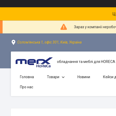
Ц
Зараз у компанії неробо
Солом'янська 1, офіс 301, Київ, Україна
обладнання та меблі для HORECA 
Головна
Товари
Новини
Кейси д
Про нас