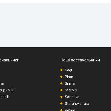
ачальники
Наші постачальники
Sagi
Piron
rni
Sirman
oup - NTF
StarMix
nelli
Sottoriva
StefanoFerrara
Retigo