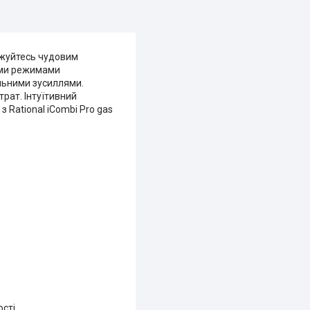
джуйтесь чудовим
ними режимами
альними зусиллями.
рат. Інтуїтивний
з Rational iCombi Pro gas
сті.