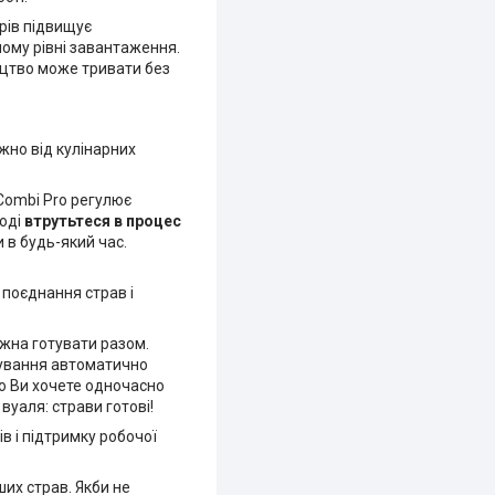
орів підвищує
ному рівні завантаження.
ництво може тривати без
жно від кулінарних
iCombi Pro регулює
Тоді
втрутьтеся в процес
 в будь-який час.
 поєднання страв і
можна готувати разом.
отування автоматично
бо Ви хочете одночасно
вуаля: страви готові!
в і підтримку робочої
их страв. Якби не