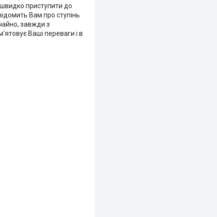
е швидко приступити до
овідомить Вам про ступінь
чайно, завжди з
'ятовує Ваші переваги і в