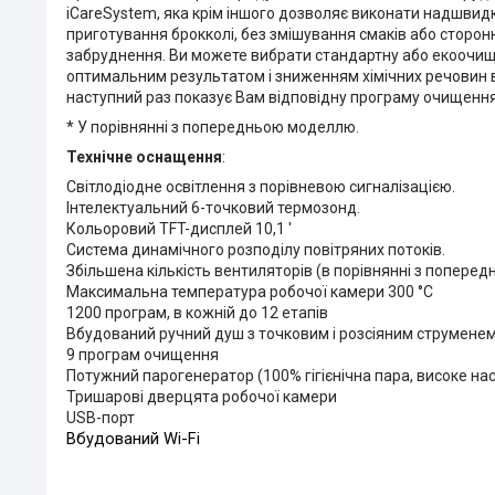
iCareSystem, яка крім іншого дозволяє виконати надшвид
приготування брокколі, без змішування смаків або сторонні
забруднення. Ви можете вибрати стандартну або екоочищен
оптимальним результатом і зниженням хімічних речовин в
наступний раз показує Вам відповідну програму очищення
* У порівнянні з попередньою моделлю.
Технічне оснащення
:
Світлодіодне освітлення з порівневою сигналізацією.
Інтелектуальний 6-точковий термозонд.
Кольоровий TFT-дисплей 10,1 '
Система динамічного розподілу повітряних потоків.
Збільшена кількість вентиляторів (в порівнянні з попере
Максимальна температура робочої камери 300 °C
1200 програм, в кожній до 12 етапів
Вбудований ручний душ з точковим і розсіяним струмене
9 програм очищення
Потужний парогенератор (100% гігієнічна пара, високе на
Тришарові дверцята робочої камери
USB-порт
Вбудований Wi-Fi