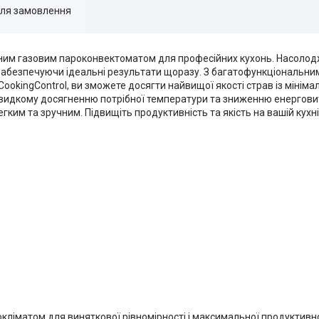
для замовлення
відним газовим пароконвектоматом для професійних кухонь. Насоло
, забезпечуючи ідеальні результати щоразу. З багатофункціональ
CookingControl, ви зможете досягти найвищої якості страв із мінім
видкому досягненню потрібної температури та зниженню енерговит
гким та зручним. Підвищіть продуктивність та якість на вашій кухні 
окліматом для виняткової рівномірності і максимальної продуктивно