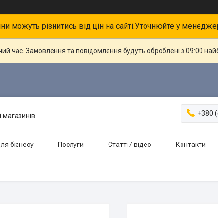
іни можуть різнитись від цін на сайті.Уточнюйте у менедже
чий час. Замовлення та повідомлення будуть оброблені з 09:00 най
+380 (
і магазинів
ля бізнесу
Послуги
Статті / відео
Контакти