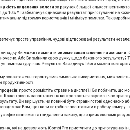
видкість видалення вологи
за рахунок більшої кількості вентилят
я до 10% *. І забезпечує однаковий результат приготування на кож
оптимальну підтримку користувачів і мінімізує помилки. Так вироб
езпечує просте управління, чудові відтворювані результати незале
му випадку Ви
можете змінити окреме завантаження на змішане
. 
дночасно. Або Ви змінили свою думку щодо бажаного результату? 
гує температуру і час. Результат Вас здивує. І його можна повторити
ному завантаженні гарантує максимальне використання, можливість
ї продуктивності.
процесів
: просто розмістіть страви на дисплеї, і Ви побачите, що 
ргії. Кожен рівень завантаження контролюється окремо, і час приг
зультату. Ви вирішуєте, чи повинні бути страви готові одночасно а
овідомляє Вам, що і коли потрібно завантажити в робочу камеру - і 
тує ефективне миття і видалення накипу, що сприяє економії ресурсі
ення, які не дозволяють iCombi Pro приступити до приготування інш