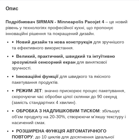
Опис
Подрібнювач SIRMAN - Minneapolis Pacojet 4
– це новий
рівень у технологіях професійної кухні, що пропонує
інноваційні рішення та покращений дизайн.
Новий дизайн та нова конструкція
для зручнішого
та ефективного використання.
Великий, практичний, швидкий та інтуїтивно
зрозумілий сенсорний екран
для виняткової
зручності.
Інноваційні функції
для швидкого та якісного
пакетування продуктів.
РЕЖИМ JET
: значно прискорює процес пакетування,
скорочуючи час обробки цілої склянки до 90 секунд
(замість стандартних 4 хвилин).
ОБРОБКА З НАДЛИШКОВИМ ТИСКОМ
: збільшує
об'єм продукту на 20-30%, створюючи м'якшу текстуру і
насичений смак.
РОЗШИРЕНА ФУНКЦІЯ АВТОМАТИЧНОГО
ПОВТОРУ
: до 10 циклів для досягнення ідеальної