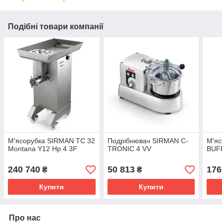
Подібні товари компанії
М'ясорубка SIRMAN TC 32
Подрібнювач SIRMAN C-
М'яс
Montana Y12 Hp 4 3F
TRONIC 4 VV
BUF
240 740
50 813
176
₴
₴
Купити
Купити
Про нас