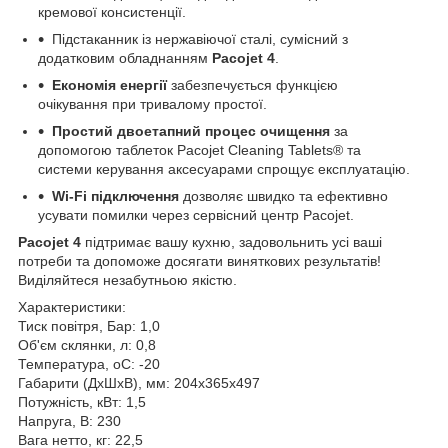
кремової консистенції.
Підстаканник із нержавіючої сталі, сумісний з
додатковим обладнанням
Pacojet 4
.
Економія енергії
забезпечується функцією
очікування при тривалому простої.
Простий двоетапний процес очищення
за
допомогою таблеток Pacojet Cleaning Tablets® та
системи керування аксесуарами спрощує експлуатацію.
Wi-Fi підключення
дозволяє швидко та ефективно
усувати помилки через сервісний центр Pacojet.
Pacojet
4
підтримає вашу кухню, задовольнить усі ваші
потреби та допоможе досягати виняткових результатів!
Виділяйтеся незабутньою якістю.
Характеристики:
Тиск повітря, Бар: 1,0
Об'єм склянки, л: 0,8
Температура,
о
С: -20
Габарити (ДхШхВ), мм: 204х365х497
Потужність, кВт: 1,5
Напруга, В: 230
Вага нетто, кг: 22,5