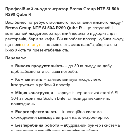
Професійний льодогенератор Brema Group NTF SL50A
R290 Qube R
Ваш бізнес потребує стабільного постачання якісного льоду?
Brema Group NTF SL50A R290 Qube R
– це потужний і
компактний льодогенератор, який ідеально підходить для
ресторанів, барів та кафе. Він виробляє прозорі кубики льоду,
що пові
льно тануть і
не змінюють смак напоїв, зберігаючи
їхню якість та презентабельність.
Переваги:
Висока продуктивність
– до 30 кг льоду на добу,
щоб забезпечити всі ваші потреби.
Компактність
– займає мінімум місця, легко
інтегрується в робочий простір.
Міцна конструкція
– корпус із нержавіючої сталі AISI
304 з покриттям Scotch Brite, стійкий до механічних
пошкоджень.
Енергоефективність
– інноваційна система
охолодження мінімізує витрати на електроенергію.
Безперебійна робота
– вбудований бункер і система
охолодження запобігають перегріву та збоям.