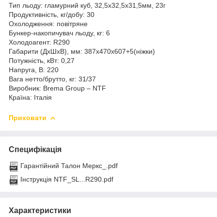
Тип льоду: гламурний куб, 32,5x32,5x31,5мм, 23г
Продуктивність, кг/добу: 30
Охолодження: повітряне
Бункер-накопичувач льоду, кг: 6
Холодоагент: R290
Габарити (ДхШхВ), мм: 387x470x607+5(ніжки)
Потужність, кВт: 0,27
Напруга, В: 220
Вага нетто/брутто, кг: 31/37
Виробник: Brema Group – NTF
Країна: Італія
Приховати
Специфікація
Гарантійний Талон Меркс_.pdf
Інструкція NTF_SL...R290.pdf
Характеристики