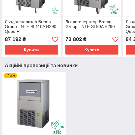
Льодогенератор Brema
Льодогенератор Brema
Льод
Group - NTF SL110A R290
Group - NTF SL90A R290
Grou
Qube R
Qub
87 192
73 802
84 
₴
₴
Купити
Купити
Акційні пропозиції та новинки
–45%