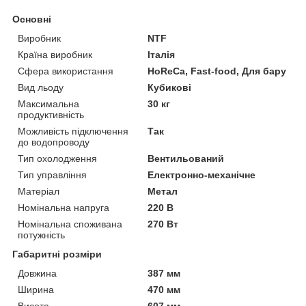
Основні
Виробник
NTF
Країна виробник
Італія
Сфера використання
HoReCa, Fast-food, Для бару
Вид льоду
Кубикові
Максимальна
30 кг
продуктивність
Можливість підключення
Так
до водопроводу
Тип охолодження
Вентильований
Тип управління
Електронно-механічне
Матеріал
Метал
Номінальна напруга
220 В
Номінальна споживана
270 Вт
потужність
Габаритні розміри
Довжина
387 мм
Ширина
470 мм
Висота
607 мм