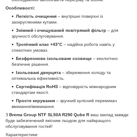
Особливості:
Легкість очищення
– внутрішні поверхні із
заокругленими кутами.
Знімний і очищуваний повітряний фільтр
– для
зручності обслуговування.
Тропічний клас +43°C
– надійна робота навіть у
спекотних умовах.
Безфреонове ізольоване сховище
– екологічно
безпечне рішення.
Ізольовані дверцята
– збереження холоду та
оптимальна ефективність.
Сертифікація RoHS
– відповідність міжнародним
стандартам якості.
Просте керування
– зручний кулісний перемикач
вмикання/вимикання.
З
Brema Group NTF SL50A R290 Qube R
ваш заклад завжди
буде забезпечений якісним льодом для найкращого
обслуговування гостей!
Характеристики: