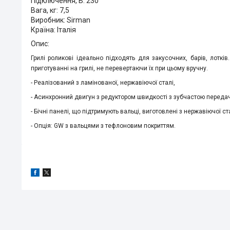
Підключення, В: 230
Вага, кг: 7,5
Виробник: Sirman
Країна: Італія
Опис:
Грилі роликові ідеально підходять для закусочних, барів, лоткі
приготуванні на грилі, не перевертаючи їх при цьому вручну.
- Реалізований з ламінованої, нержавіючої сталі,
- Асинхронний двигун з редуктором швидкості з зубчастою переда
- Бічні панелі, що підтримують вальці, виготовлені з нержавіючої с
- Опція: GW з вальцями з тефлоновим покриттям.