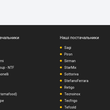
ачальники
Наші постачальники
Sagi
Piron
rni
Sirman
oup - NTF
StarMix
nelli
Sottoriva
StefanoFerrara
Retigo
rismafood)
Tecnoinox
upe
Tecfrigo
Tefcold