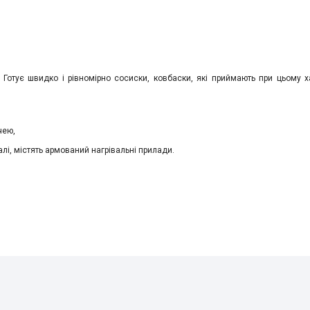
в. Готує швидко і рівномірно сосиски, ковбаски, які приймають при цьому х
чею,
талі, містять армований нагрівальні прилади.