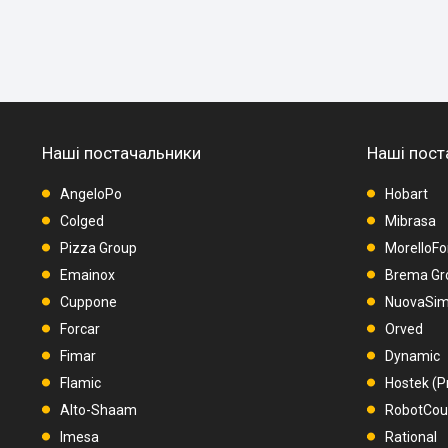
Наші постачальники
Наші пост
AngeloPo
Hobart
Colged
Mibrasa
Pizza Group
MorelloFo
Emainox
Brema Gr
Cuppone
NuovaSimo
Forcar
Orved
Fimar
Dynamic
Flamic
Hostek (P
Alto-Shaam
RobotCo
Imesa
Rational