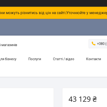
іни можуть різнитись від цін на сайті.Уточнюйте у менедже
+380 (
і магазинів
ля бізнесу
Послуги
Статті / відео
Контакти
43 129 ₴