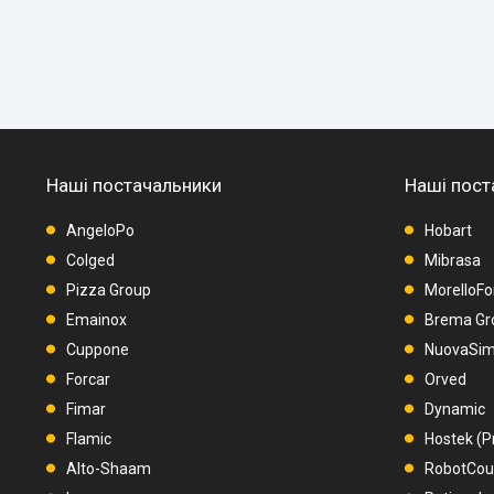
Наші постачальники
Наші пост
AngeloPo
Hobart
Colged
Mibrasa
Pizza Group
MorelloFo
Emainox
Brema Gr
Cuppone
NuovaSimo
Forcar
Orved
Fimar
Dynamic
Flamic
Hostek (P
Alto-Shaam
RobotCo