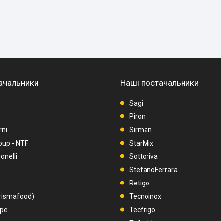
ачальники
Наші постачальники
Sagi
Piron
rni
Sirman
oup - NTF
StarMix
nelli
Sottoriva
StefanoFerrara
Retigo
rismafood)
Tecnoinox
upe
Tecfrigo