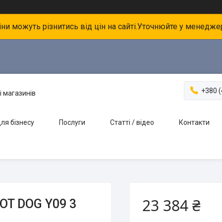
іни можуть різнитись від цін на сайті.Уточнюйте у менедже
+380 (
і магазинів
ля бізнесу
Послуги
Статті / відео
Контакти
23 384 ₴
OT DOG Y09 3