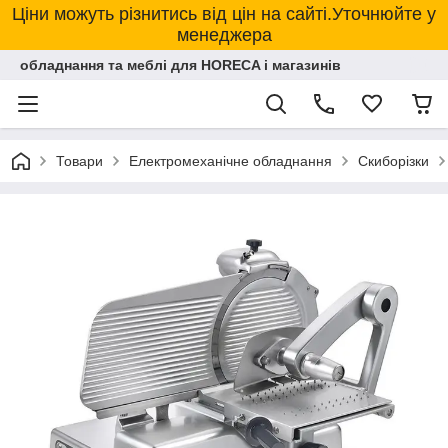
Ціни можуть різнитись від цін на сайті.Уточнюйте у
менеджера
обладнання та меблі для HORECA і магазинів
Товари
Електромеханічне обладнання
Скиборізки