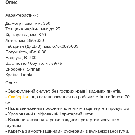
Опис
Характеристики:
Діаметр ножа, мм: 350
Товщина нарізки, мм: до 25
Хід каретки, мм: 370
Лоток, мм: 350x330
Габарити (ДхШхВ), мм: 676х887х635
Потужність, кВт: 0,38
Напруга, В: 230
Вага нетто / брутто, кг: 59/75
Виробник: Sirman
Країна: Італія
Опис:
- Заокруглений силует, без гострих країв і видимих гвинтів.
-
Скиборізка
, що встановлюється на робочий стіл глибиною 70
см.
- Ніж із заниженим профілем для мінімізації тертя з продуктом
- Хромований шліфований і притертий шток.
- Відмінне ковзання каретки завдяки притертим чавунним
втулкам.
- Каретка з амортизаційними буферами з вулканізованої гуми.