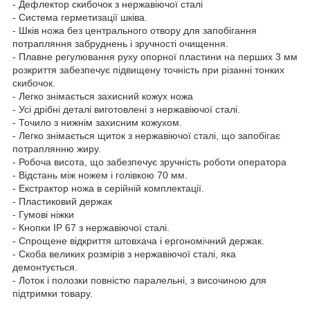
- Дефлектор скибочок з нержавіючої сталі
- Система герметизації шківа.
- Шків ножа без центрального отвору для запобігання
потрапляння забруднень і зручності очищення.
- Плавне регулювання руху опорної пластини на перших 3 мм
розкриття забезпечує підвищену точність при різанні тонких
скибочок.
- Легко знімається захисний кожух ножа
- Усі дрібні деталі виготовлені з нержавіючої сталі.
- Точило з нижнім захисним кожухом.
- Легко знімається щиток з нержавіючої сталі, що запобігає
потраплянню жиру.
- Робоча висота, що забезпечує зручність роботи оператора
- Відстань між ножем і голівкою 70 мм.
- Екстрактор ножа в серійній комплектації.
- Пластиковий держак
- Гумові ніжки
- Кнопки IP 67 з нержавіючої сталі.
- Спрощене відкриття штовхача і ергономічний держак.
- Скоба великих розмірів з нержавіючої сталі, яка
демонтується.
- Лоток і полозки повністю паралельні, з височиною для
підтримки товару.