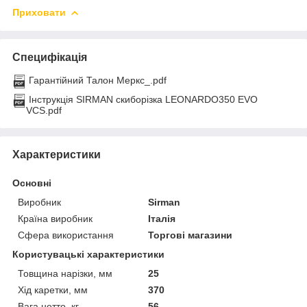
Приховати
Специфікація
Гарантійний Талон Меркс_.pdf
Інструкція SIRMAN скиборізка LEONARDO350 EVO
VCS.pdf
Характеристики
Основні
Виробник
Sirman
Країна виробник
Італія
Сфера використання
Торгові магазини
Користувацькі характеристики
Товщина нарізки, мм
25
Хід каретки, мм
370
Вага нетто, кг
56