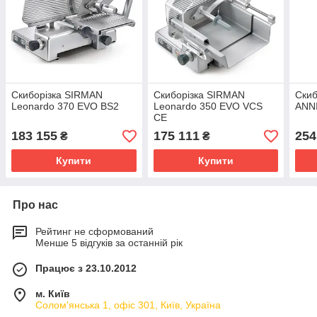
Скиборізка SIRMAN
Скиборізка SIRMAN
Скиб
Leonardo 370 EVO BS2
Leonardo 350 EVO VCS
ANN
CE
183 155
175 111
254
₴
₴
Купити
Купити
Про нас
Рейтинг не сформований
Менше 5 відгуків за останній рік
Працює з 23.10.2012
м. Київ
Солом'янська 1, офіс 301, Київ, Україна