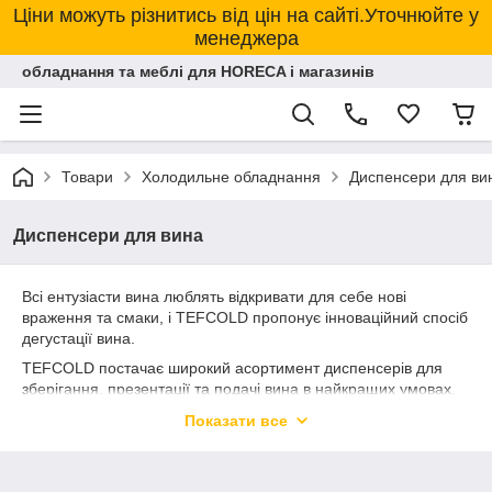
Ціни можуть різнитись від цін на сайті.Уточнюйте у
менеджера
обладнання та меблі для HORECA і магазинів
Товари
Холодильне обладнання
Диспенсери для ви
Диспенсери для вина
Всі ентузіасти вина люблять відкривати для себе нові
враження та смаки, і TEFCOLD пропонує інноваційний спосіб
дегустації вина.
TEFCOLD постачає широкий асортимент диспенсерів для
зберігання, презентації та подачі вина в найкращих умовах.
Винний диспенсер - ідеальний вибір для будь-якого
Показати все
ресторану, що дозволяє подавати широкий асортимент вин.
Пристрасні споживачі не будуть змушені купувати цілу
пляшку вина, але зможуть скуштувати кожне вино скільки