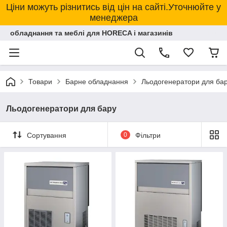
Ціни можуть різнитись від цін на сайті.Уточнюйте у
менеджера
обладнання та меблі для HORECA і магазинів
Товари
Барне обладнання
Льодогенератори для ба
Льодогенератори для бару
Сортування
0
Фільтри