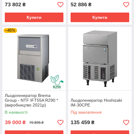
73 802
52 886
₴
₴
Купити
Купити
–45%
Льодогенератор Brema
Group - NTF IFT55A R290 *
Льодогенератор Hoshizaki
(виробництво 2021р)
IM-30CPE
В наявності
Під замовлення
39 000
135 459
₴
₴
70 895 ₴