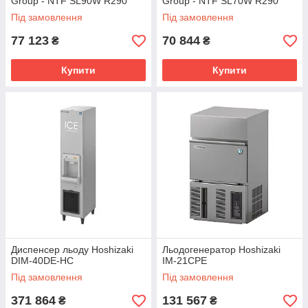
Group - NTF SL90W R290
Group - NTF SL70W R290
Під замовлення
Під замовлення
77 123
70 844
₴
₴
Купити
Купити
Диспенсер льоду Hoshizaki
Льодогенератор Hoshizaki
DIM-40DE-HC
IM-21CPE
Під замовлення
Під замовлення
371 864
131 567
₴
₴