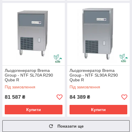
Льодогенератор Brema
Льодогенератор Brema
Group - NTF SL70A R290
Group - NTF SL90A R290
Qube R
Qube R
Під замовлення
Під замовлення
81 587
84 389
₴
₴
Купити
Купити
Показати ще