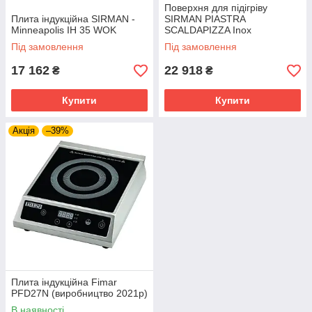
Поверхня для підігріву
Плита індукційна SIRMAN -
SIRMAN PIASTRA
Minneapolis IH 35 WOK
SCALDAPIZZA Inox
Під замовлення
Під замовлення
17 162
22 918
₴
₴
Купити
Купити
Акція
–39%
Плита індукційна Fimar
PFD27N (виробництво 2021р)
В наявності