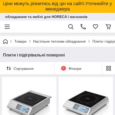
Ціни можуть різнитись від цін на сайті.Уточнюйте у
менеджера
обладнання та меблі для HORECA і магазинів
Товари
Настільне теплове обладнання
Плити і підіг
Плити і підігрівальні поверхні
Сортування
0
Фільтри