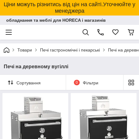
Ціни можуть різнитись від цін на сайті.Уточнюйте у
менеджера
обладнання та меблі для HORECA і магазинів
Товари
Печі гастрономічні і пекарські
Печі на деревн
Печі на деревному вугіллі
Сортування
0
Фільтри