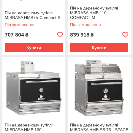
Піч на деревному вугіллі
Піч на деревному вугіллі
MIBRASA HMB 110 -
MIBRASA HMB75-Compact S
COMPACT M
Під замовлення
Під замовлення
707 804
839 918
₴
₴
Купити
Купити
Піч на деревному вугіллі
Піч на деревному вугіллі
MIBRASA HMB 160 -
MIBRASA HMB SB 75 - SPACE