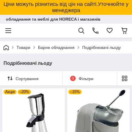
Ціни можуть різнитись від цін на сайті.Уточнюйте у
менеджера
обладнання та меблі для HORECA і магазинів
Товари
Барне обладнання
Подрібнювачі льоду
Подрібнювачі льоду
Сортування
0
Фільтри
Акція
–20%
–15%