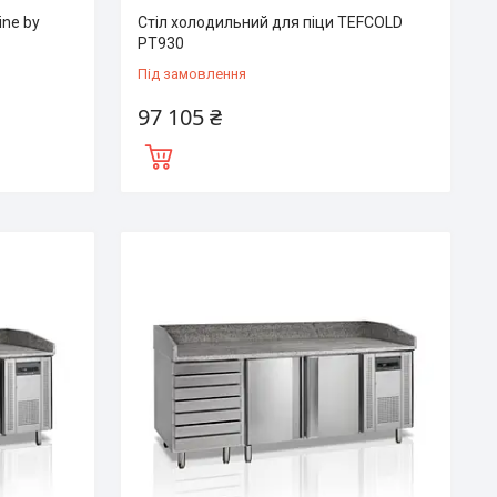
ine by
Стіл холодильний для піци TEFCOLD
PT930
Під замовлення
97 105 ₴