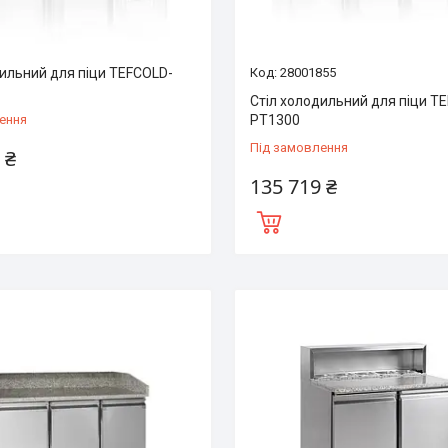
дильний для піци TEFCOLD-
28001855
Стіл холодильний для піци T
ення
PT1300
Під замовлення
 ₴
135 719 ₴