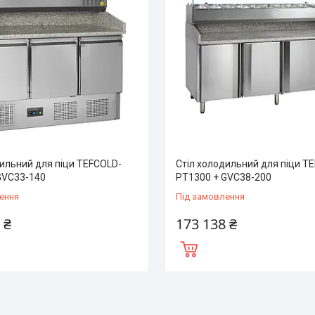
дильний для піци TEFCOLD-
Стіл холодильний для піци T
GVC33-140
PT1300 + GVC38-200
ення
Під замовлення
 ₴
173 138 ₴