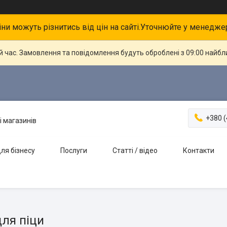
іни можуть різнитись від цін на сайті.Уточнюйте у менедже
й час. Замовлення та повідомлення будуть оброблені з 09:00 найбли
+380 (
і магазинів
ля бізнесу
Послуги
Статті / відео
Контакти
для піци