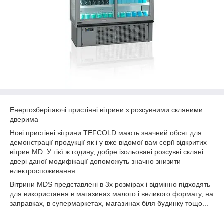
Енергозберігаючі пристінні вітрини з розсувними скляними
дверима
Нові пристінні вітрини TEFCOLD мають значний обсяг для
демонстрації продукції як і у вже відомої вам серії відкритих
вітрин MD. У тієї ж годину, добре ізольовані розсувні скляні
двері даної модифікації допоможуть значно знизити
електроспоживання.
Вітрини MDS представлені в 3х розмірах і відмінно підходять
для використання в магазинах малого і великого формату, на
заправках, в супермаркетах, магазинах біля будинку тощо...