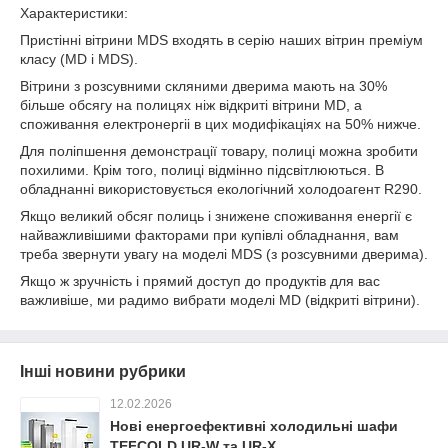
Характеристики:
Пристінні вітрини MDS входять в серію наших вітрин преміум
класу (MD і MDS).
Вітрини з розсувними скляними дверима мають на 30%
більше обсягу на полицях ніж відкриті вітрини MD, а
споживання електронергіі в цих модифікаціях на 50% нижче.
Для поліпшення демонстрації товару, полиці можна зробити
похилими. Крім того, полиці відмінно підсвітлюються. В
обладнанні використовується екологічний холодоагент R290.
Якщо великий обсяг полиць і знижене споживання енергії є
найважливішими факторами при купівлі обладнання, вам
треба звернути увагу на моделі MDS (з розсувними дверима).
Якщо ж зручність і прямий доступ до продуктів для вас
важливіше, ми радимо вибрати моделі MD (відкриті вітрини).
Інші новини рубрики
12.02.2026
Нові енергоефективні холодильні шафи
TEFCOLD UR-W та UR-X