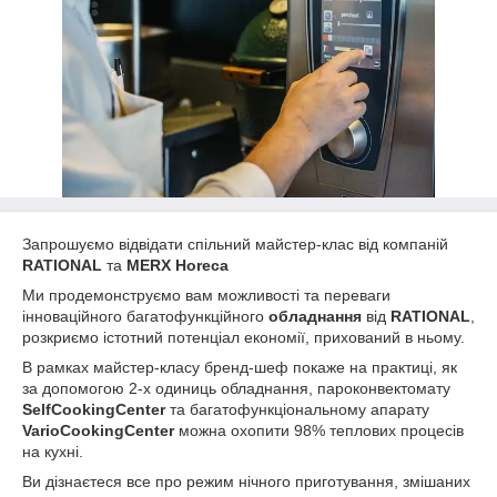
Запрошуємо відвідати спільний майстер-клас від компаній
RATIONAL
та
MERX Horeca
Ми продемонструємо вам можливості та переваги
інноваційного багатофункційного
обладнання
від
RATIONAL
,
розкриємо істотний потенціал економії, прихований в ньому.
В рамках майстер-класу бренд-шеф покаже на практиці, як
за допомогою 2-х одиниць обладнання, пароконвектомату
SelfCookingCenter
та багатофункціональному апарату
VarioCookingCenter
можна охопити 98% теплових процесів
на кухні.
Ви дізнаєтеся все про режим нічного приготування, змішаних