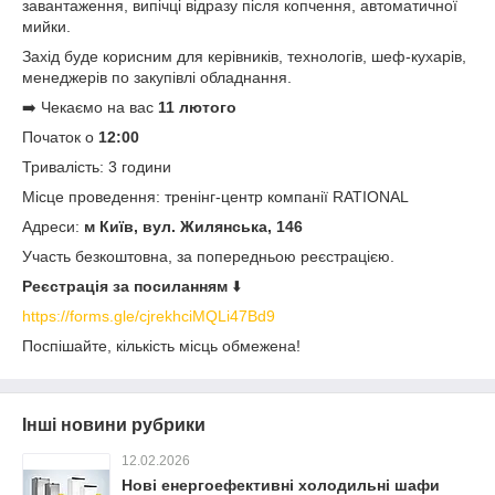
завантаження, випічці відразу після копчення, автоматичної
мийки.
Захід буде корисним для керівників, технологів, шеф-кухарів,
менеджерів по закупівлі обладнання.
➡️ Чекаємо на вас
11 лютого
Початок о
12:00
Тривалість: 3 години
Місце проведення: тренінг-центр компанії RATIONAL
Адреси:
м Київ, вул. Жилянська, 146
Участь безкоштовна, за попередньою реєстрацією.
Реєстрація за посиланням
⬇️
https://forms.gle/cjrekhciMQLi47Bd9
Поспішайте, кількість місць обмежена!
Інші новини рубрики
12.02.2026
Нові енергоефективні холодильні шафи