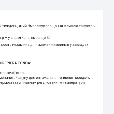
тиждень, який сімволізує прощання із зимою та зустріч
і — у формі кола, як сонце 🌞
просто незамінна для смаження млинців у закладах
 CREP
IERA TONDA
:
жавіючої сталі;
мованого чавуну для оптимальної теплової передачі;
 термостата з плавним регулюванням температури;