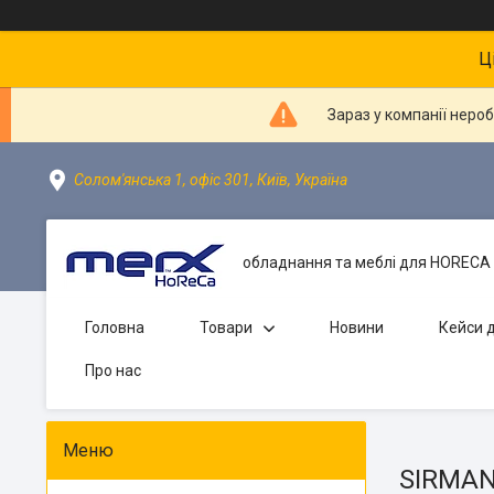
Ц
Зараз у компанії неро
Солом'янська 1, офіс 301, Київ, Україна
обладнання та меблі для HORECA 
Головна
Товари
Новини
Кейси д
Про нас
SIRMAN