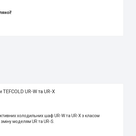
ляної!
и TEFCOLD UR-W та UR-X
ективних холодильних шаф UR-W та UR-X з класом
 зміну моделям UR та UR-S.