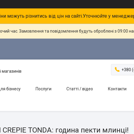
іни можуть різнитись від цін на сайті.Уточнюйте у менедже
бочий час. Замовлення та повідомлення будуть оброблені з 09:00 н
+380 (
і магазинів
ля бізнесу
Послуги
Статті / відео
Контакти
 CREPIE TONDA: година пекти млинці!