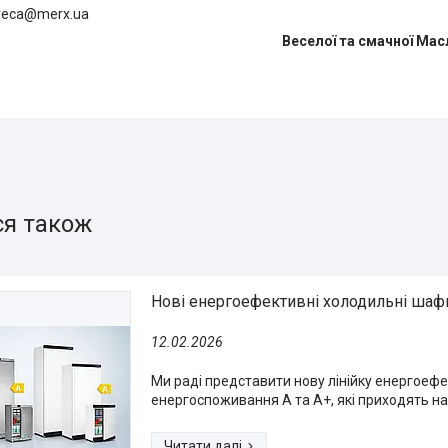
oreca@merx.ua
Веселої та смачної Мас
Нові енергоефективні холодильні шаф
12.02.2026
Ми раді представити нову лінійку енергоеф
енергоспоживання A та A+, які приходять на