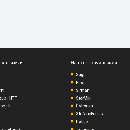
ачальники
Наші постачальники
Sagi
Piron
rni
Sirman
oup - NTF
StarMix
nelli
Sottoriva
StefanoFerrara
Retigo
rismafood)
Tecnoinox