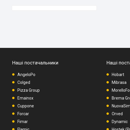
Наші постачальники
Наші пост
AngeloPo
Hobart
Colged
Mibrasa
Pizza Group
MorelloFo
Emainox
Brema Gr
Cuppone
NuovaSimo
Forcar
Orved
Fimar
Dynamic
Flamic
Hostek (P