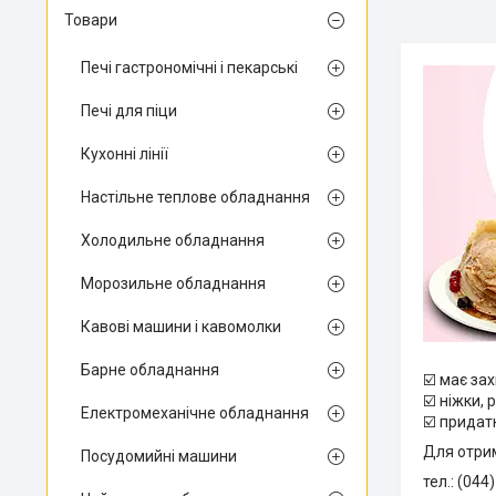
Товари
Печі гастрономічні і пекарські
Печі для піци
Кухонні лінії
Настільне теплове обладнання
Холодильне обладнання
Морозильне обладнання
Кавові машини і кавомолки
Барне обладнання
☑️ має зах
☑️ ніжки,
Електромеханічне обладнання
☑️ придат
Для отрим
Посудомийні машини
тел.: (044