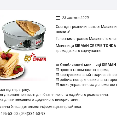
23 лютого 2020
Сьогодні розпочинається Масляний 
весни 🌱
Головним стравою Масляної є млинц
Млинниця
SIRMAN CREPIE TONDA
громадського харчування.
➡️
Особливості млинниці SIRMAN
☑️ проста та компактна форма;
☑️ корпус виконаний з харчової нер
☑️ робоча поверхня виконана з хро
☑️ легке управління за допомогою
ист від перегріву;
 регульовані по висоті для безпечного та надійного розміщення;
на для інтенсивного щоденного використання.
ання більш детальної інформації звертайтеся:
) 495-53-00, (044)334-50-93