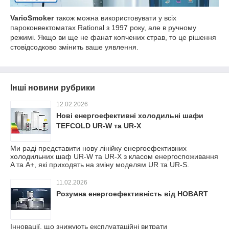
VarioSmoker
також можна використовувати у всіх
пароконвектоматах Rational з 1997 року, але в ручному
режимі. Якщо ви ще не фанат копчених страв, то це рішення
стовідсодково змінить ваше уявлення.
Інші новини рубрики
12.02.2026
Нові енергоефективні холодильні шафи
TEFCOLD UR-W та UR-X
Ми раді представити нову лінійку енергоефективних
холодильних шаф UR-W та UR-X з класом енергоспоживання
A та A+, які приходять на зміну моделям UR та UR-S.
11.02.2026
Розумна енергоефективність від HOBART
Інновації, що знижують експлуатаційні витрати