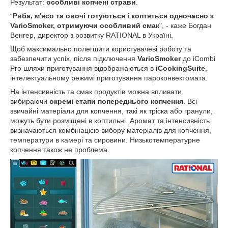
Результат:
особливі
копче
ні
страви
.
“
Риба, м'ясо та овочі готуються і коптяться одночасно з
VarioSmoker, отримуючи особливий смак
", - каже Богдан
Венгер, директор з розвитку RATIONAL в Україні.
Щоб максимально полегшити користувачеві роботу та
забезпечити успіх, після підключення
VarioSmoker
до iCombi
Pro шляхи приготування відображаються в
iCookingSuite
,
інтелектуальному режимі приготування пароконвектомата.
На інтенсивність та смак продуктів можна впливати,
вибираючи
окремі етапи попереднього копчення
. Всі
звичайні матеріали для копчення, такі як тріска або гранули,
можуть бути розміщені в коптильні. Аромат та інтенсивність
визначаються комбінацією вибору матеріалів для копчення,
температури в камері та сировини. Низькотемпературне
копчення також не проблема.