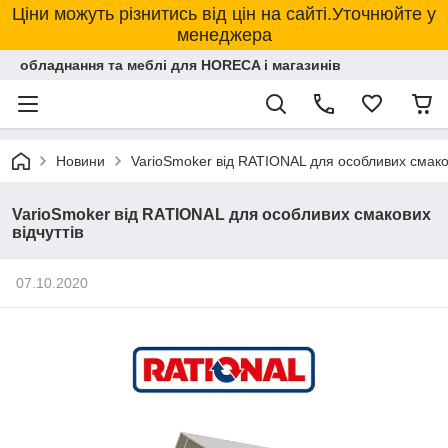
Ціни можуть різнитись від цін на сайті.Уточнюйте у
менеджера
обладнання та меблі для HORECA і магазинів
Новини
VarioSmoker від RATIONAL для особливих смаков
VarioSmoker від RATIONAL для особливих смакових
відчуттів
07.10.2020