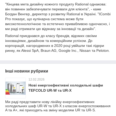
"Кінцева мета дизайну кожного продукту Rational однакова:
він повинен забезпечувати переваги для клієнта", - каже
Богдан Венгер, директор з розвитку Rational в Україні. "ICombi
Pro показує, що кулінарна система може бути
високотехнологічною та естетично привабливою одночасно, і
ми раді отримати цю відзнаку за інновації та дизайн".
Rational приєднався до класу брендів, відомих своїми
інноваціями, дизайном та комерційним успіхом. До
корпорацій, нагороджених в 2020 році увійшли такі лідери
ринку, як Alessi SpA, Braun AG, Google Inc., Nissan та Peloton.
Інші новини рубрики
12.02.2026
Нові енергоефективні холодильні шафи
TEFCOLD UR-W та UR-X
Ми раді представити нову лінійку енергоефективних
холодильних шаф UR-W та UR-X з класом енергоспоживання
A та A+, які приходять на зміну моделям UR та UR-S.