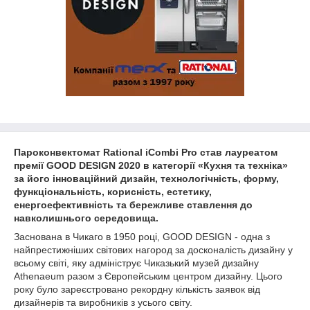
Пароконвектомат Rational iCombi Pro c
тав
лауреатом
премії GOOD DESIGN 2020
в
категорії
«
Кухня
та
техніка
»
за його
інноваційний дизайн,
технологічність
, форму,
функціональність,
корисність
, естетику,
енергоефективність та
бережливе ставлення
до
навколишнього середовища.
Заснована в Чикаго в 1950 році, GOOD DESIGN - одна з
найпрестижніших світових нагород за досконалість дизайну у
всьому світі, яку адмініструє Чиказький музей дизайну
Athenaeum разом з Європейським центром дизайну. Цього
року було зареєстровано рекордну кількість заявок від
дизайнерів та виробників з усього світу.