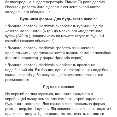
безпосередньо льодогенераторів. Більше 70 років досвіду
Hoshizaki роблять його лідером в сегменті виробництва
холодильного обладнання.
Будь-якої форми. Для будь-якого напою!
• Льодогенератори Hoshizaki виробляють кубічний лід від
«екстра маленького» (6 гр.) до масивного «подовженого
куба» (240 гр.), завдяки чому ви можете готувати будь-які
коктейлі (жодних обмежень!)
• Льодогенератори Hoshizaki зроблять ваші коктейлі
оригінальними, здивувавши гостей льодом самої незвичайної
форми (наприклад, у формі зірки або серця).
• Льодогенератори Hoshizaki виробляють правильно
подрібнений лід. Він більше, сухіше і твердіше, ніж подрібнені
крижані пластівці. За рахунок цього шматочки повільніше
розчиняються.
Лід має значення
На перший погляд здається, що нічого складного в
виробництві льоду немає, але саме він «сірий кардинал»
будь-якого коктейлю. Для кожного своя правильна форма,
розмір, твердість і сухість. Лід повинен правильно виглядати і
правильно танути. Це непроста математика, але якщо ви