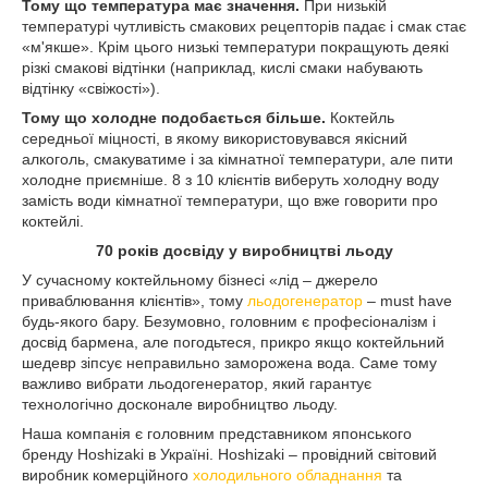
Тому що температура має значення.
При низькій
температурі чутливість смакових рецепторів падає і смак стає
«м'якше». Крім цього низькі температури покращують деякі
різкі смакові відтінки (наприклад, кислі смаки набувають
відтінку «свіжості»).
Тому що холодне подобається більше.
Коктейль
середньої міцності, в якому використовувався якісний
алкоголь, смакуватиме і за кімнатної температури, але пити
холодне приємніше. 8 з 10 клієнтів виберуть холодну воду
замість води кімнатної температури, що вже говорити про
коктейлі.
70 років досвіду у виробництві льоду
У сучасному коктейльному бізнесі «лід – джерело
приваблювання клієнтів», тому
льодогенератор
– must have
будь-якого бару. Безумовно, головним є професіоналізм і
досвід бармена, але погодьтеся, прикро якщо коктейльний
шедевр зіпсує неправильно заморожена вода. Саме тому
важливо вибрати льодогенератор, який гарантує
технологічно досконале виробництво льоду.
Наша компанія є головним представником японського
бренду Hoshizaki в Україні. Hoshizaki – провідний світовий
виробник комерційного
холодильного обладнання
та