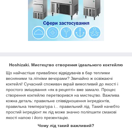
Hoshizaki. Мистецтво створення ідеального коктейлю
Що найчастіше приваблює відвідувачів в бар теплими
весняними та літніми вечорами? Звичайно ж освіжаючі
коктейлі! Сучасний споживач вкрай вимогливий до якості і
простого змішування «як в рецепті» вже замало. Процес
створення коктейлю перетворився на мистецтво. Важлива
кожна деталь: правильне співвідношення інгредієнтів,
правильна температура і... правильний лід. Такий начебто
простий інгредієнт як лід може значно поліпшити смакові
якості напою і його презентацію.
Чому лід такий важливий?